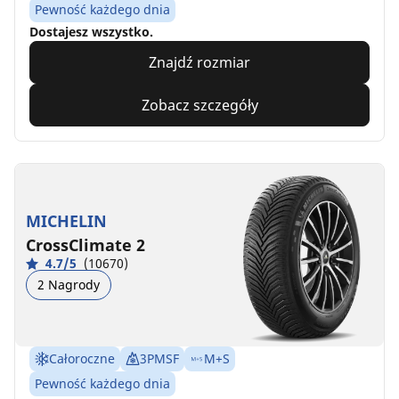
Pewność każdego dnia
Dostajesz wszystko.
Znajdź rozmiar
Zobacz szczegóły
MICHELIN
CrossClimate 2
4.7/5
(10670)
2 Nagrody
Całoroczne
3PMSF
M+S
Pewność każdego dnia