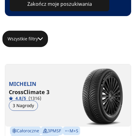
Zakończ moje poszukiwania
Wszystkie filtry
MICHELIN
CrossClimate 3
4.8/5
(1316)
3 Nagrody
Całoroczne
3PMSF
M+S