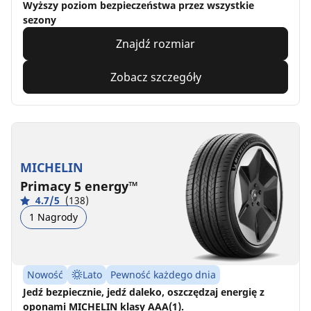
Wyższy poziom bezpieczeństwa przez wszystkie
sezony
Znajdź rozmiar
Zobacz szczegóły
MICHELIN
Primacy 5 energy™
4.7/5
(138)
1 Nagrody
Nowość
Lato
Pewność każdego dnia
Jedź bezpiecznie, jedź daleko, oszczędzaj energię z
oponami MICHELIN klasy AAA(1).