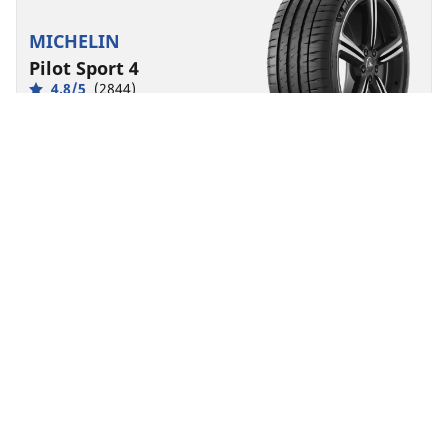
MICHELIN
Pilot Sport 4
4.8/5
(2844)
Lato
Wydajność
Stworzona, by zapewnić długotrwałe panowanie nad
pojazdem.
Znajdź rozmiar
Zobacz szczegóły
MICHELIN