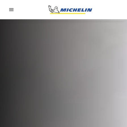
Go to page content
Go to page navigation