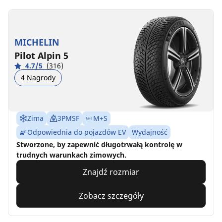
MICHELIN
Pilot Alpin 5
4.7/5
(316)
4 Nagrody
Zima
3PMSF
M+S
Odpowiednia do pojazdów EV
Wydajność
Stworzone, by zapewnić długotrwałą kontrolę w
trudnych warunkach zimowych.
Znajdź rozmiar
Zobacz szczegóły