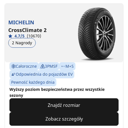
MICHELIN
CrossClimate 2
4.7/5
(10670)
2 Nagrody
Całoroczne
3PMSF
M+S
Odpowiednia do pojazdów EV
Pewność każdego dnia
Wyższy poziom bezpieczeństwa przez wszystkie
sezony
Znajdź rozmiar
Zobacz szczegóły