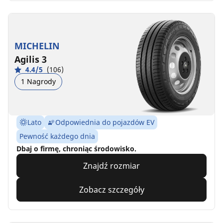
MICHELIN
Agilis 3
4.4/5
(106)
1 Nagrody
Lato
Odpowiednia do pojazdów EV
Pewność każdego dnia
Dbaj o firmę, chroniąc środowisko.
Znajdź rozmiar
Zobacz szczegóły