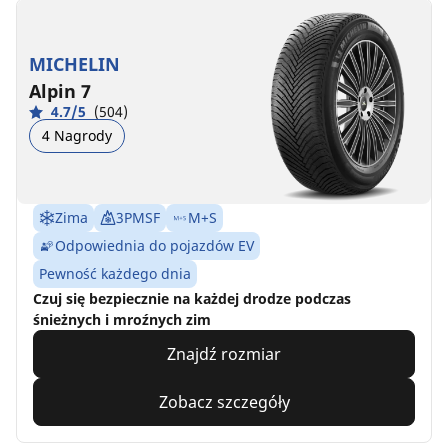
MICHELIN
Alpin 7
4.7/5
(504)
4 Nagrody
Zima
3PMSF
M+S
Odpowiednia do pojazdów EV
Pewność każdego dnia
Czuj się bezpiecznie na każdej drodze podczas
śnieżnych i mroźnych zim
Znajdź rozmiar
Zobacz szczegóły