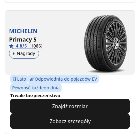
MICHELIN
Primacy 5
4.8/5
(1086)
6 Nagrody
Lato
Odpowiednia do pojazdów EV
Pewność każdego dnia
Trwałe bezpieczeństwo.
Znajdź rozmiar
Zobacz szczegóły