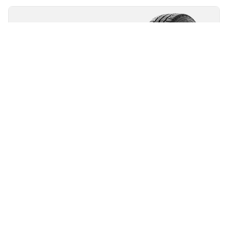
MICHELIN
Agilis Alpin
4.6/5
(50)
Zima
3PMSF
Ice Grip
M+S
Odpowiednia do pojazdów EV
Pewność każdego dnia
MICHELIN Agilis Alpin: Nie pozwól, aby ostre zimy
zatrzymały Cię na drodze.
Znajdź rozmiar
Zobacz szczegóły