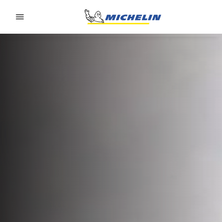
Go to page content
Go to page navigation