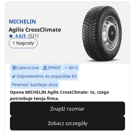
MICHELIN
Agilis CrossClimate
4.6/5
(521)
1 Nagrody
Całoroczne
3PMSF
M+S
Odpowiednia do pojazdów EV
Pewność każdego dnia
Opona MICHELIN Agilis CrossClimate: to, czego
potrzebuje twoja firma.
Znajdź rozmiar
Zobacz szczegóły