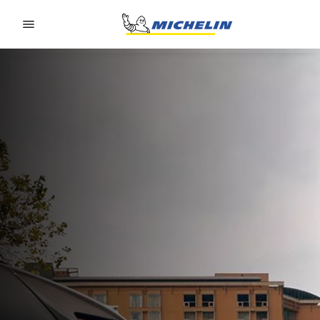
Go to page content
Go to page navigation