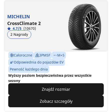
MICHELIN
CrossClimate 2
4.7/5
(10670)
2 Nagrody
Całoroczne
3PMSF
M+S
Odpowiednia do pojazdów EV
Pewność każdego dnia
Wyższy poziom bezpieczeństwa przez wszystkie
sezony
Znajdź rozmiar
Zobacz szczegóły