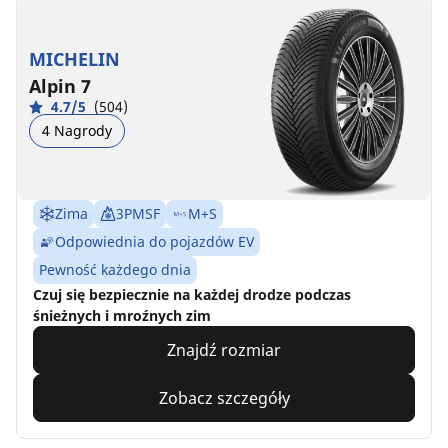
MICHELIN
Alpin 7
4.7/5
(504)
4 Nagrody
Zima
3PMSF
M+S
Odpowiednia do pojazdów EV
Pewność każdego dnia
Czuj się bezpiecznie na każdej drodze podczas
śnieżnych i mroźnych zim
Znajdź rozmiar
Zobacz szczegóły