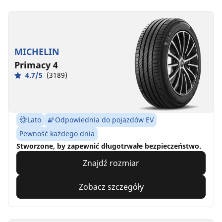
MICHELIN
Primacy 4
4.7/5
(3189)
Lato
Odpowiednia do pojazdów EV
Pewność każdego dnia
Stworzone, by zapewnić długotrwałe bezpieczeństwo.
Znajdź rozmiar
Zobacz szczegóły