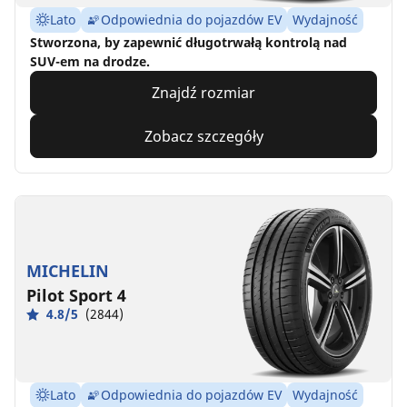
Lato
Odpowiednia do pojazdów EV
Wydajność
Stworzona, by zapewnić długotrwałą kontrolą nad
SUV-em na drodze.
Znajdź rozmiar
Zobacz szczegóły
MICHELIN
Pilot Sport 4
4.8/5
(2844)
Lato
Odpowiednia do pojazdów EV
Wydajność