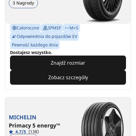
3 Nagrody
Całoroczne
3PMSF
M+S
Odpowiednia do pojazdów EV
Pewność każdego dnia
Dostajesz wszystko.
Znajdź rozmiar
Zobacz szczegóły
MICHELIN
Primacy 5 energy™
4.7/5
(138)