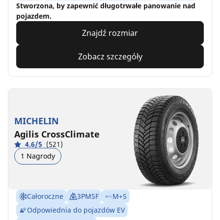
Stworzona, by zapewnić długotrwałe panowanie nad
pojazdem.
Znajdź rozmiar
Zobacz szczegóły
MICHELIN
Agilis CrossClimate
4.6/5
(521)
1 Nagrody
Całoroczne
3PMSF
M+S
Odpowiednia do pojazdów EV