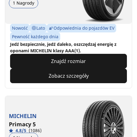
1 Nagrody
Nowość
Lato
Odpowiednia do pojazdów EV
Pewność każdego dnia
Jedź bezpiecznie, jedź daleko, oszczędzaj energię z
oponami MICHELIN klasy AAA(1).
Znajdź rozmiar
Zobacz szczegóły
MICHELIN
Primacy 5
4.8/5
(1086)