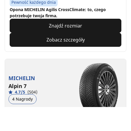
Pewność każdego dnia
Opona MICHELIN Agilis CrossClimate: to, czego
potrzebuje twoja firma.
Znajdź rozmiar
Zobacz szczegóły
MICHELIN
Alpin 7
4.7/5
(504)
4 Nagrody
Zima
3PMSF
M+S