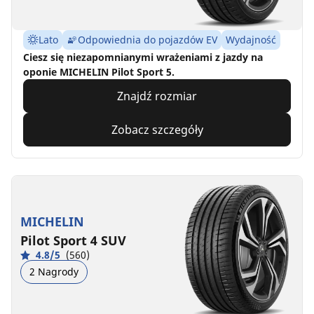
Lato
Odpowiednia do pojazdów EV
Wydajność
Ciesz się niezapomnianymi wrażeniami z jazdy na
oponie MICHELIN Pilot Sport 5.
Znajdź rozmiar
Zobacz szczegóły
MICHELIN
Pilot Sport 4 SUV
4.8/5
(560)
2 Nagrody