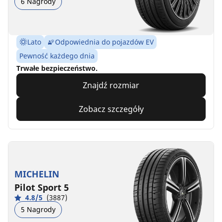
6 Nagrody
Lato
Odpowiednia do pojazdów EV
Pewność każdego dnia
Trwałe bezpieczeństwo.
Znajdź rozmiar
Zobacz szczegóły
MICHELIN
Pilot Sport 5
4.8/5
(3887)
5 Nagrody