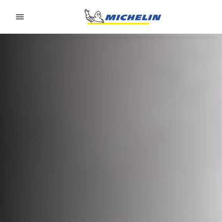
Go to page content
Go to page navigation