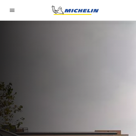
Go to page content
Go to page navigation