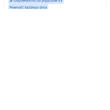
Odpowiednia do pojazdów EV
Pewność każdego dnia
MICHELIN Agilis Alpin: Nie pozwól, aby ostre zimy
zatrzymały Cię na drodze.
Znajdź rozmiar
Zobacz szczegóły
Home
Auto
TRP