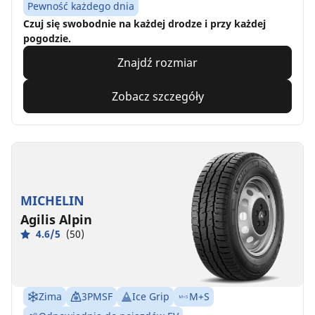
Pewność każdego dnia
Czuj się swobodnie na każdej drodze i przy każdej
pogodzie.
Znajdź rozmiar
Zobacz szczegóły
MICHELIN
Agilis Alpin
4.6/5
(50)
Zima
3PMSF
Ice Grip
M+S