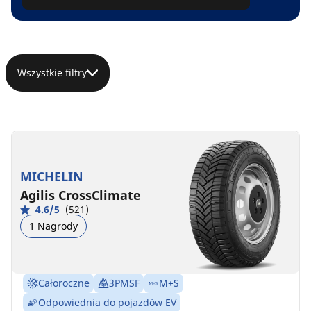
Wszystkie filtry
MICHELIN
Agilis CrossClimate
4.6/5
(521)
1 Nagrody
Całoroczne
3PMSF
M+S
Odpowiednia do pojazdów EV