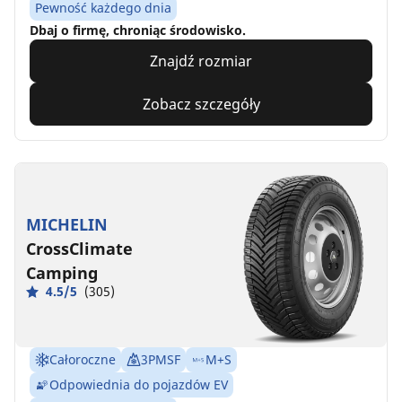
Pewność każdego dnia
Dbaj o firmę, chroniąc środowisko.
Znajdź rozmiar
Zobacz szczegóły
MICHELIN
CrossClimate
Camping
4.5/5
(305)
Całoroczne
3PMSF
M+S
Odpowiednia do pojazdów EV