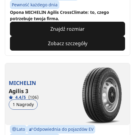
Pewność każdego dnia
Opona MICHELIN Agilis CrossClimate: to, czego
potrzebuje twoja firma.
Znajdź rozmiar
Zobacz szczegóły
MICHELIN
Agilis 3
4.4/5
(106)
1 Nagrody
Lato
Odpowiednia do pojazdów EV