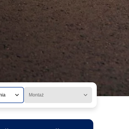
nia
Montaż