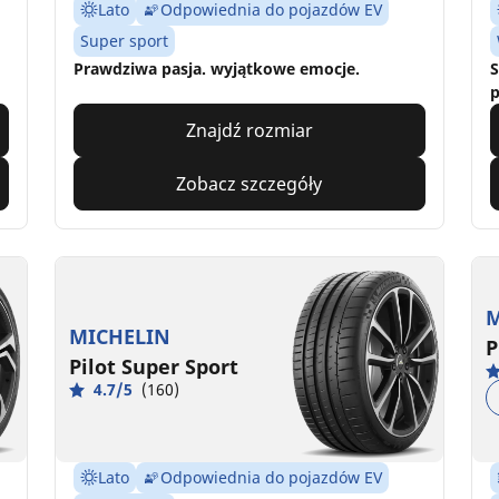
Lato
Odpowiednia do pojazdów EV
Super sport
Prawdziwa pasja. wyjątkowe emocje.
S
p
Znajdź rozmiar
Zobacz szczegóły
M
MICHELIN
P
Pilot Super Sport
4.7/5
(160)
Lato
Odpowiednia do pojazdów EV