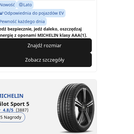
Nowość
Lato
Odpowiednia do pojazdów EV
Pewność każdego dnia
edź bezpiecznie, jedź daleko, oszczędzaj
nergię z oponami MICHELIN klasy AAA(1).
Znajdź rozmiar
Zobacz szczegóły
ICHELIN
ilot Sport 5
4.8/5
(3887)
5 Nagrody