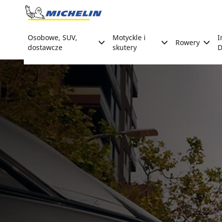
Go to page content
Go to page navigation
Osobowe, SUV,
Motyckle i
I
Rowery
dostawcze
skutery
D