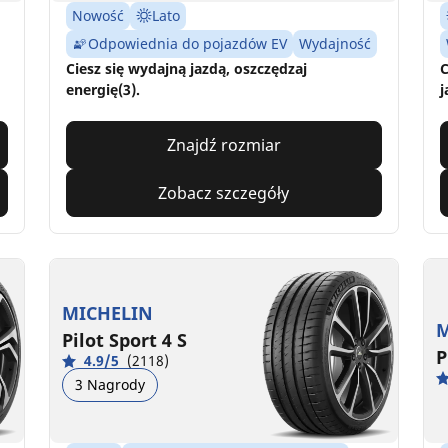
Nowość
Lato
Odpowiednia do pojazdów EV
Wydajność
Ciesz się wydajną jazdą, oszczędzaj
C
energię(3).
j
Znajdź rozmiar
Zobacz szczegóły
MICHELIN
M
Pilot Sport 4 S
P
4.9/5
(2118)
3 Nagrody