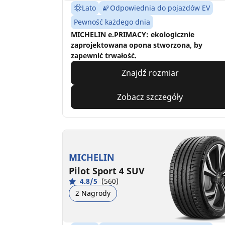
Lato
Odpowiednia do pojazdów EV
Pewność każdego dnia
MICHELIN e.PRIMACY: ekologicznie
zaprojektowana opona stworzona, by
zapewnić trwałość.
Znajdź rozmiar
Zobacz szczegóły
MICHELIN
Pilot Sport 4 SUV
4.8/5
(560)
2 Nagrody