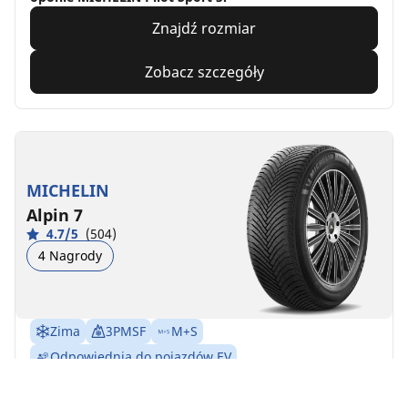
Znajdź rozmiar
Zobacz szczegóły
MICHELIN
Alpin 7
4.7/5
(504)
4 Nagrody
Zima
3PMSF
M+S
Odpowiednia do pojazdów EV
Pewność każdego dnia
Czuj się bezpiecznie na każdej drodze podczas