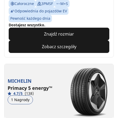
Całoroczne
3PMSF
M+S
Odpowiednia do pojazdów EV
Pewność każdego dnia
Dostajesz wszystko.
Znajdź rozmiar
Zobacz szczegóły
MICHELIN
Primacy 5 energy™
4.7/5
(138)
1 Nagrody