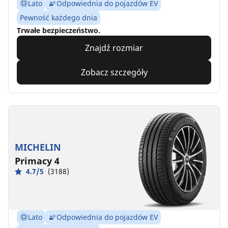
Lato
Odpowiednia do pojazdów EV
Pewność każdego dnia
Trwałe bezpieczeństwo.
Znajdź rozmiar
Zobacz szczegóły
MICHELIN
Primacy 4
4.7/5
(3188)
Lato
Odpowiednia do pojazdów EV