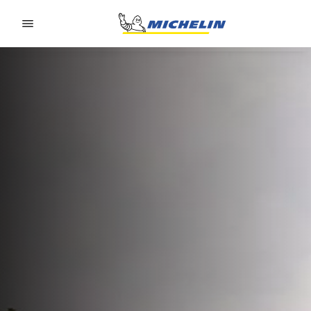
Go to page content
Go to page navigation