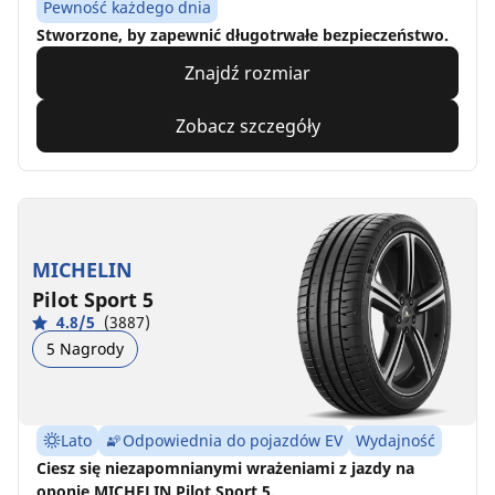
Pewność każdego dnia
Stworzone, by zapewnić długotrwałe bezpieczeństwo.
Znajdź rozmiar
Zobacz szczegóły
MICHELIN
Pilot Sport 5
4.8/5
(3887)
5 Nagrody
Lato
Odpowiednia do pojazdów EV
Wydajność
Ciesz się niezapomnianymi wrażeniami z jazdy na
oponie MICHELIN Pilot Sport 5.