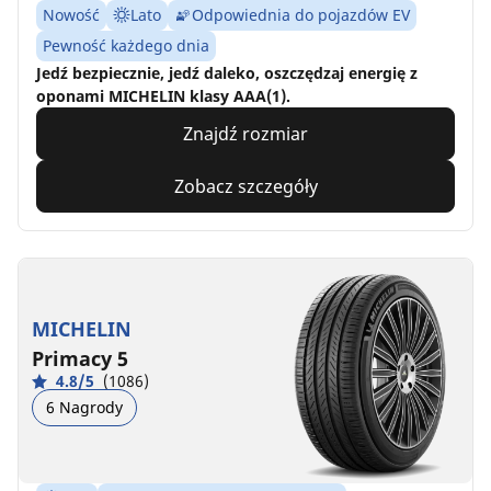
Nowość
Lato
Odpowiednia do pojazdów EV
Pewność każdego dnia
Jedź bezpiecznie, jedź daleko, oszczędzaj energię z
oponami MICHELIN klasy AAA(1).
Znajdź rozmiar
Zobacz szczegóły
MICHELIN
Primacy 5
4.8/5
(1086)
6 Nagrody