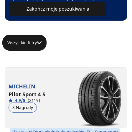
Zakończ moje poszukiwania
Wszystkie filtry
MICHELIN
Pilot Sport 4 S
4.9/5
(2119)
3 Nagrody
Lato
Odpowiednia do pojazdów EV
Super sport