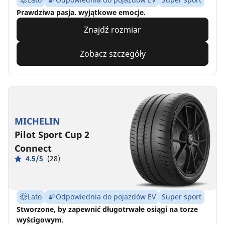
Prawdziwa pasja. wyjątkowe emocje.
Znajdź rozmiar
Zobacz szczegóły
MICHELIN
Pilot Sport Cup 2
Connect
4.5/5
(28)
Lato
Odpowiednia do pojazdów EV
Super sport
Stworzone, by zapewnić długotrwałe osiągi na torze
wyścigowym.