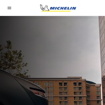
Go to page content
Go to page navigation