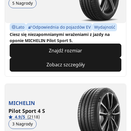
5 Nagrody
Lato
Odpowiednia do pojazdów EV
Wydajność
Ciesz się niezapomnianymi wrażeniami z jazdy na
oponie MICHELIN Pilot Sport 5.
Znajdź rozmiar
Zobacz szczegóły
MICHELIN
Pilot Sport 4 S
4.9/5
(2118)
3 Nagrody