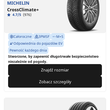
MICHELIN
CrossClimate+
4.7/5
(976)
Całoroczne
3PMSF
M+S
Odpowiednia do pojazdów EV
Pewność każdego dnia
Stworzone, by zapewnić długotrwałe bezpieczeństwo
niezależnie od pogody.
Znajdź rozmiar
Zobacz szczegóły