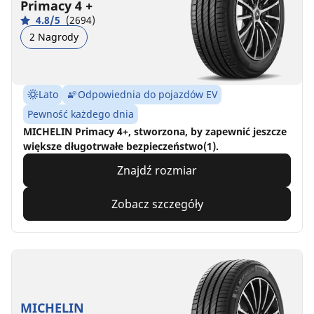
Primacy 4 +
4.8/5
(2694)
2 Nagrody
Lato
Odpowiednia do pojazdów EV
Pewność każdego dnia
MICHELIN Primacy 4+, stworzona, by zapewnić jeszcze
większe długotrwałe bezpieczeństwo(1).
Znajdź rozmiar
Zobacz szczegóły
MICHELIN