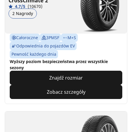
CrossClimate 2
4.7/5
(10670)
2 Nagrody
Całoroczne
3PMSF
M+S
Odpowiednia do pojazdów EV
Pewność każdego dnia
Wyższy poziom bezpieczeństwa przez wszystkie
sezony
Znajdź rozmiar
Zobacz szczegóły