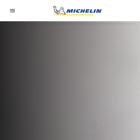
Go to page content
Go to page navigation