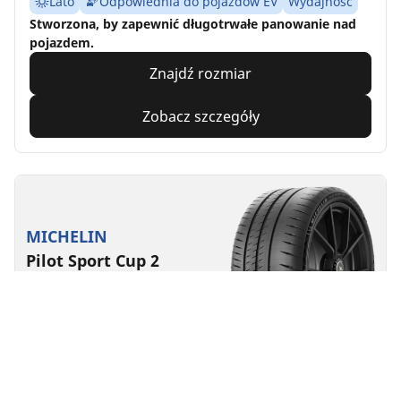
Lato
Odpowiednia do pojazdów EV
Wydajność
Stworzona, by zapewnić długotrwałe panowanie nad
pojazdem.
Znajdź rozmiar
Zobacz szczegóły
MICHELIN
Pilot Sport Cup 2
Connect
4.5/5
(28)
Lato
Odpowiednia do pojazdów EV
Super sport
Stworzone, by zapewnić długotrwałe osiągi na torze