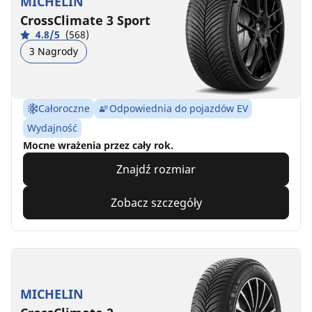
MICHELIN
CrossClimate 3 Sport
4.8/5
(568)
3 Nagrody
Całoroczne
Odpowiednia do pojazdów EV
Wydajność
Mocne wrażenia przez cały rok.
Znajdź rozmiar
Zobacz szczegóły
MICHELIN