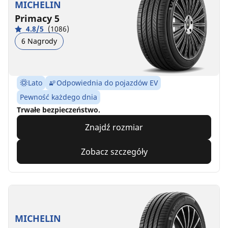
MICHELIN
Primacy 5
4.8/5
(1086)
6 Nagrody
Lato
Odpowiednia do pojazdów EV
Pewność każdego dnia
Trwałe bezpieczeństwo.
Znajdź rozmiar
Zobacz szczegóły
MICHELIN