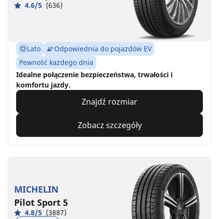
4.6/5
(636)
Lato
Odpowiednia do pojazdów EV
Pewność każdego dnia
Idealne połączenie bezpieczeństwa, trwałości i
komfortu jazdy.
Znajdź rozmiar
Zobacz szczegóły
MICHELIN
Pilot Sport 5
4.8/5
(3887)