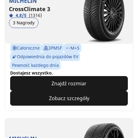
MICHELIN
CrossClimate 3
4.8/5
(1316)
3 Nagrody
Całoroczne
3PMSF
M+S
Odpowiednia do pojazdów EV
Pewność każdego dnia
Dostajesz wszystko.
Znajdź rozmiar
Zobacz szczegóły