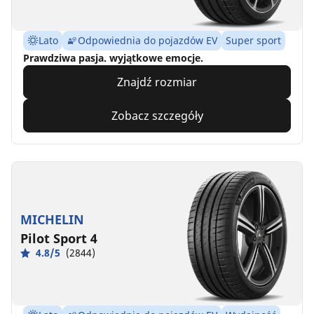
Lato
Odpowiednia do pojazdów EV
Super sport
Prawdziwa pasja. wyjątkowe emocje.
Znajdź rozmiar
Zobacz szczegóły
MICHELIN
Pilot Sport 4
4.8/5
(2844)