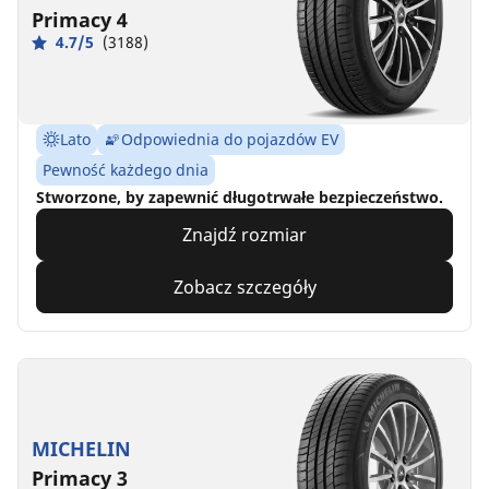
Primacy 4
4.7/5
(3188)
Lato
Odpowiednia do pojazdów EV
Pewność każdego dnia
Stworzone, by zapewnić długotrwałe bezpieczeństwo.
Znajdź rozmiar
Zobacz szczegóły
MICHELIN
Primacy 3