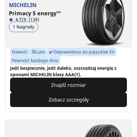
MICHELIN
Primacy 5 energy™
4.7/5
(138)
1 Nagrody
Nowość
Lato
Odpowiednia do pojazdów EV
Pewność każdego dnia
Jedź bezpiecznie, jedź daleko, oszczędzaj energię z
oponami MICHELIN klasy AAA(1).
Znajdź rozmiar
Zobacz szczegóły