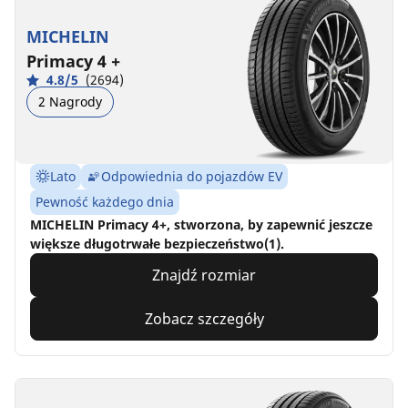
MICHELIN
Primacy 4 +
4.8/5
(2694)
2 Nagrody
Lato
Odpowiednia do pojazdów EV
Pewność każdego dnia
MICHELIN Primacy 4+, stworzona, by zapewnić jeszcze
większe długotrwałe bezpieczeństwo(1).
Znajdź rozmiar
Zobacz szczegóły