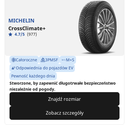
MICHELIN
CrossClimate+
4.7/5
(977)
Całoroczne
3PMSF
M+S
Odpowiednia do pojazdów EV
Pewność każdego dnia
Stworzone, by zapewnić długotrwałe bezpieczeństwo
niezależnie od pogody.
Znajdź rozmiar
Zobacz szczegóły