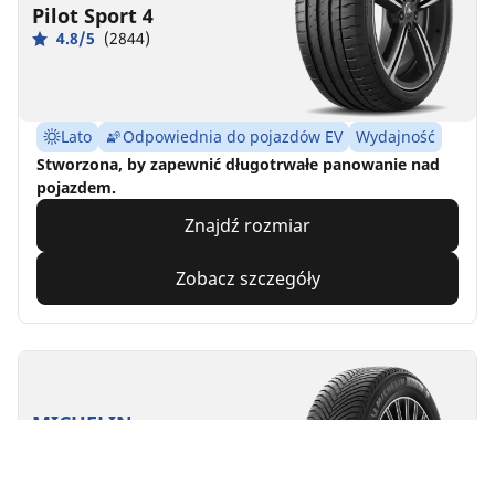
Pilot Sport 4
4.8/5
(2844)
Lato
Odpowiednia do pojazdów EV
Wydajność
Stworzona, by zapewnić długotrwałe panowanie nad
pojazdem.
Znajdź rozmiar
Zobacz szczegóły
MICHELIN
Alpin 7
4.7/5
(504)