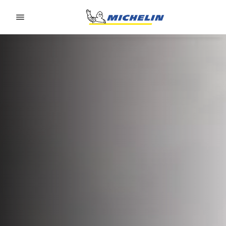
Go to page content
Go to page navigation