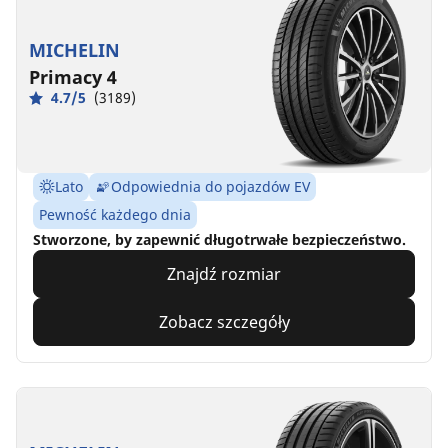
MICHELIN
Primacy 4
4.7/5
(3189)
Lato
Odpowiednia do pojazdów EV
Pewność każdego dnia
Stworzone, by zapewnić długotrwałe bezpieczeństwo.
Znajdź rozmiar
Zobacz szczegóły