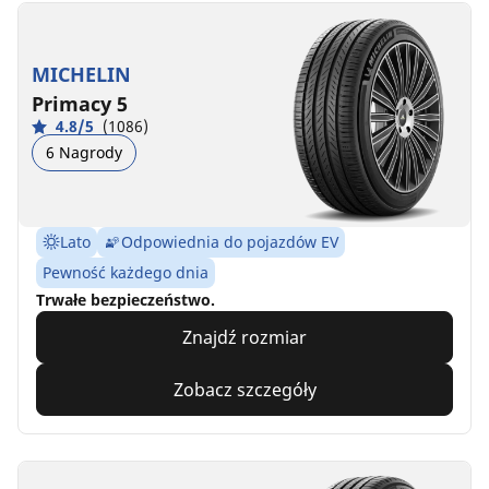
MICHELIN
Primacy 5
4.8/5
(1086)
6 Nagrody
Lato
Odpowiednia do pojazdów EV
Pewność każdego dnia
Trwałe bezpieczeństwo.
Znajdź rozmiar
Zobacz szczegóły