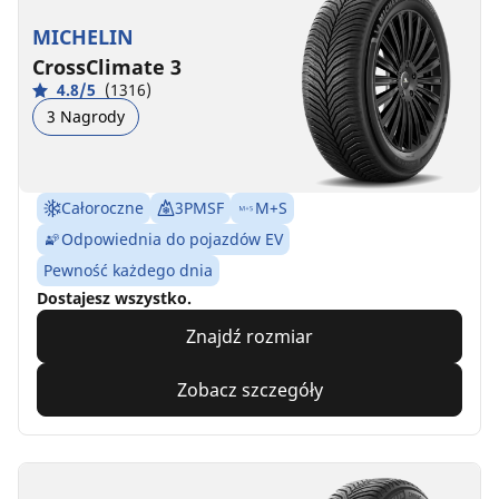
MICHELIN
CrossClimate 3
4.8/5
(1316)
3 Nagrody
Całoroczne
3PMSF
M+S
Odpowiednia do pojazdów EV
Pewność każdego dnia
Dostajesz wszystko.
Znajdź rozmiar
Zobacz szczegóły