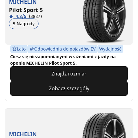
MICHELIN
Pilot Sport 5
4.8/5
(3887)
5 Nagrody
Lato
Odpowiednia do pojazdów EV
Wydajność
Ciesz się niezapomnianymi wrażeniami z jazdy na
oponie MICHELIN Pilot Sport 5.
Znajdź rozmiar
Zobacz szczegóły
MICHELIN