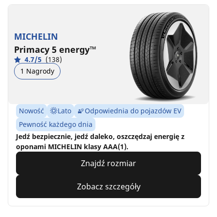
MICHELIN
Primacy 5 energy™
4.7/5
(138)
1 Nagrody
Nowość
Lato
Odpowiednia do pojazdów EV
Pewność każdego dnia
Jedź bezpiecznie, jedź daleko, oszczędzaj energię z
oponami MICHELIN klasy AAA(1).
Znajdź rozmiar
Zobacz szczegóły