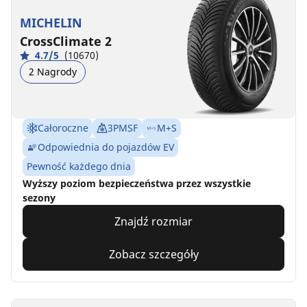
MICHELIN
CrossClimate 2
4.7/5
(10670)
2 Nagrody
Całoroczne
3PMSF
M+S
Odpowiednia do pojazdów EV
Pewność każdego dnia
Wyższy poziom bezpieczeństwa przez wszystkie
sezony
Znajdź rozmiar
Zobacz szczegóły