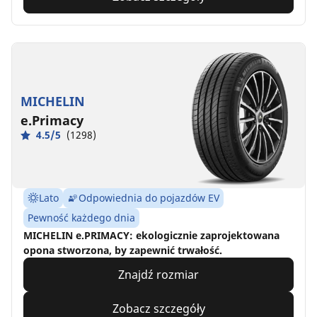
MICHELIN
e.Primacy
4.5/5
(1298)
Lato
Odpowiednia do pojazdów EV
Pewność każdego dnia
MICHELIN e.PRIMACY: ekologicznie zaprojektowana
opona stworzona, by zapewnić trwałość.
Znajdź rozmiar
Zobacz szczegóły