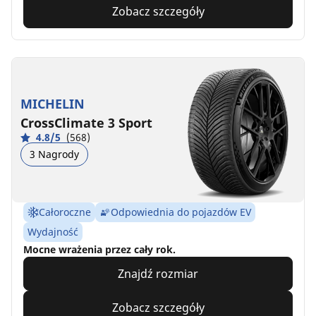
Zobacz szczegóły
MICHELIN
CrossClimate 3 Sport
4.8/5
(568)
3 Nagrody
Całoroczne
Odpowiednia do pojazdów EV
Wydajność
Mocne wrażenia przez cały rok.
Znajdź rozmiar
Zobacz szczegóły