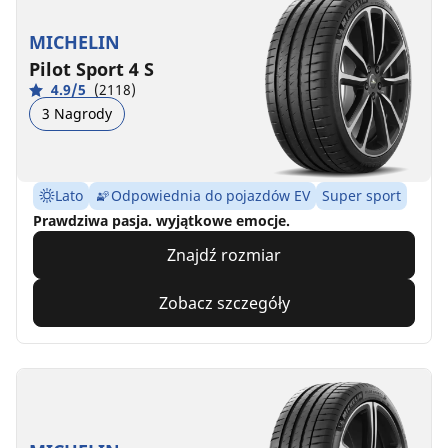
MICHELIN
Pilot Sport 4 S
4.9/5
(2118)
3 Nagrody
Lato
Odpowiednia do pojazdów EV
Super sport
Prawdziwa pasja. wyjątkowe emocje.
Znajdź rozmiar
Zobacz szczegóły