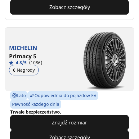
Zobacz szczegóły
MICHELIN
Primacy 5
4.8/5
(1086)
6 Nagrody
Lato
Odpowiednia do pojazdów EV
Pewność każdego dnia
Trwałe bezpieczeństwo.
Znajdź rozmiar
Zobacz szczegóły