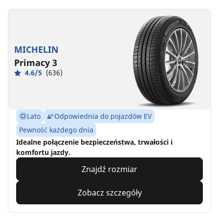
MICHELIN
Primacy 3
4.6/5
(636)
Lato
Odpowiednia do pojazdów EV
Pewność każdego dnia
Idealne połączenie bezpieczeństwa, trwałości i
komfortu jazdy.
Znajdź rozmiar
Zobacz szczegóły