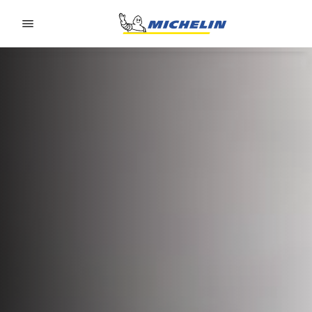
Go to page content
Go to page navigation