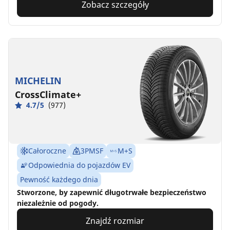
Zobacz szczegóły
MICHELIN
CrossClimate+
4.7/5
(977)
Całoroczne
3PMSF
M+S
Odpowiednia do pojazdów EV
Pewność każdego dnia
Stworzone, by zapewnić długotrwałe bezpieczeństwo
niezależnie od pogody.
Znajdź rozmiar