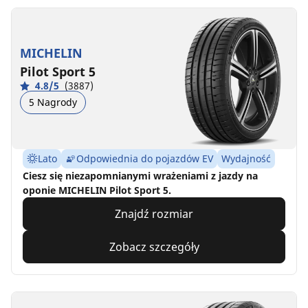
MICHELIN
Pilot Sport 5
4.8/5
(3887)
5 Nagrody
Lato
Odpowiednia do pojazdów EV
Wydajność
Ciesz się niezapomnianymi wrażeniami z jazdy na
oponie MICHELIN Pilot Sport 5.
Znajdź rozmiar
Zobacz szczegóły