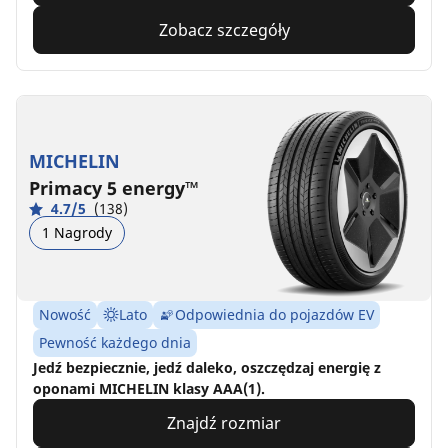
Zobacz szczegóły
MICHELIN
Primacy 5 energy™
4.7/5
(138)
1 Nagrody
Nowość
Lato
Odpowiednia do pojazdów EV
Pewność każdego dnia
Jedź bezpiecznie, jedź daleko, oszczędzaj energię z
oponami MICHELIN klasy AAA(1).
Znajdź rozmiar