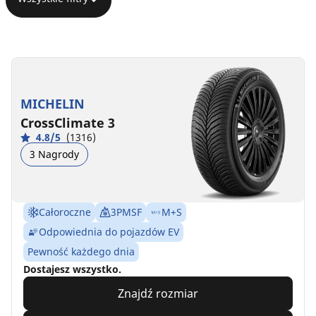
MICHELIN
CrossClimate 3
4.8/5
(1316)
3 Nagrody
Całoroczne
3PMSF
M+S
Odpowiednia do pojazdów EV
Pewność każdego dnia
Dostajesz wszystko.
Znajdź rozmiar