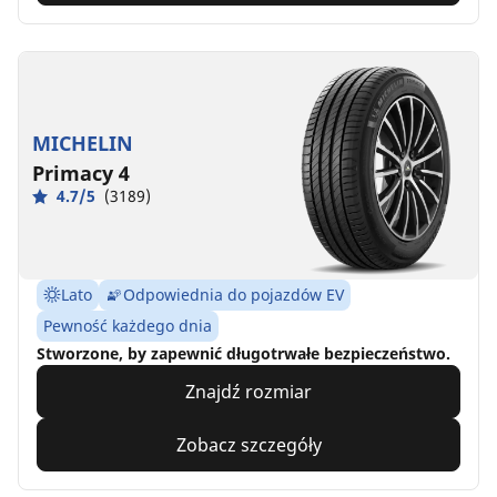
MICHELIN
Primacy 4
4.7/5
(3189)
Lato
Odpowiednia do pojazdów EV
Pewność każdego dnia
Stworzone, by zapewnić długotrwałe bezpieczeństwo.
Znajdź rozmiar
Zobacz szczegóły