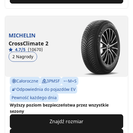
MICHELIN
CrossClimate 2
4.7/5
(10670)
2 Nagrody
Całoroczne
3PMSF
M+S
Odpowiednia do pojazdów EV
Pewność każdego dnia
Wyższy poziom bezpieczeństwa przez wszystkie
sezony
Znajdź rozmiar