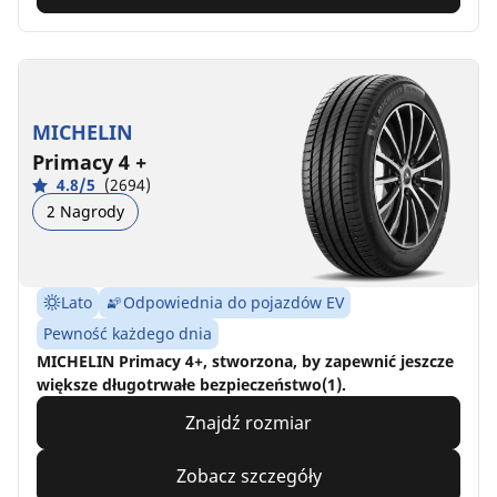
MICHELIN
Primacy 4 +
4.8/5
(2694)
2 Nagrody
Lato
Odpowiednia do pojazdów EV
Pewność każdego dnia
MICHELIN Primacy 4+, stworzona, by zapewnić jeszcze
większe długotrwałe bezpieczeństwo(1).
Znajdź rozmiar
Zobacz szczegóły