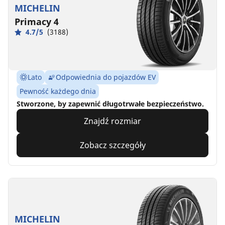
MICHELIN
Primacy 4
4.7/5
(3188)
Lato
Odpowiednia do pojazdów EV
Pewność każdego dnia
Stworzone, by zapewnić długotrwałe bezpieczeństwo.
Znajdź rozmiar
Zobacz szczegóły
MICHELIN