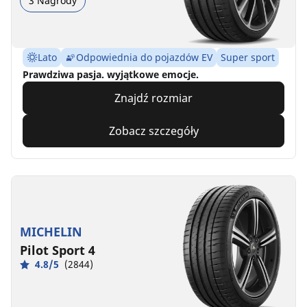
3 Nagrody
Lato
Odpowiednia do pojazdów EV
Super sport
Prawdziwa pasja. wyjątkowe emocje.
Znajdź rozmiar
Zobacz szczegóły
MICHELIN
Pilot Sport 4
4.8/5
(2844)