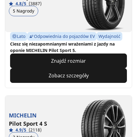
4.8/5
(3887)
5 Nagrody
Lato
Odpowiednia do pojazdów EV
Wydajność
Ciesz się niezapomnianymi wrażeniami z jazdy na
oponie MICHELIN Pilot Sport 5.
Znajdź rozmiar
Zobacz szczegóły
MICHELIN
Pilot Sport 4 S
4.9/5
(2118)