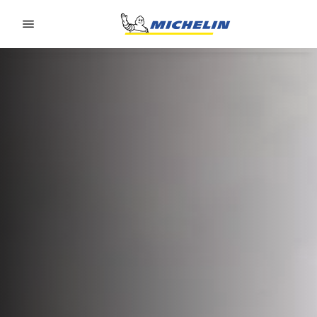
Go to page content
Go to page navigation