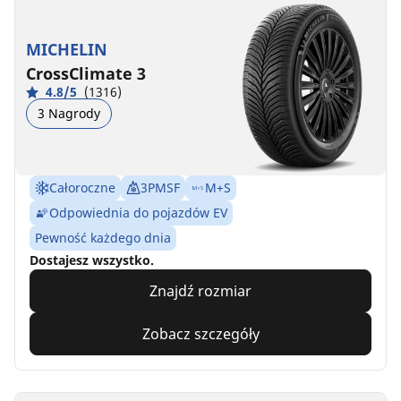
MICHELIN
CrossClimate 3
4.8/5
(1316)
3 Nagrody
Całoroczne
3PMSF
M+S
Odpowiednia do pojazdów EV
Pewność każdego dnia
Dostajesz wszystko.
Znajdź rozmiar
Zobacz szczegóły