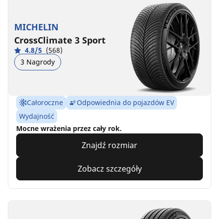
MICHELIN
CrossClimate 3 Sport
4.8/5
(568)
3 Nagrody
Całoroczne
Odpowiednia do pojazdów EV
Wydajność
Mocne wrażenia przez cały rok.
Znajdź rozmiar
Zobacz szczegóły