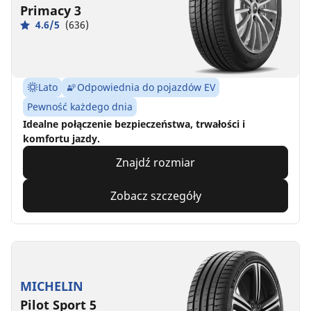
Primacy 3
4.6/5
(636)
Lato
Odpowiednia do pojazdów EV
Pewność każdego dnia
Idealne połączenie bezpieczeństwa, trwałości i
komfortu jazdy.
Znajdź rozmiar
Zobacz szczegóły
MICHELIN
Pilot Sport 5