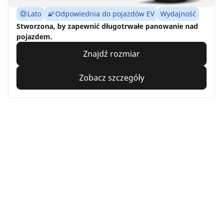
Lato
Odpowiednia do pojazdów EV
Wydajność
Stworzona, by zapewnić długotrwałe panowanie nad
pojazdem.
Znajdź rozmiar
Zobacz szczegóły
MICHELIN
Pilot Sport Cup 2
Connect
4.5/5
(28)
Lato
Odpowiednia do pojazdów EV
Super sport