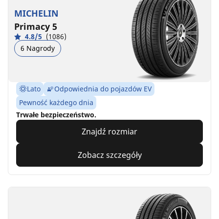
MICHELIN
Primacy 5
4.8/5
(1086)
6 Nagrody
Lato
Odpowiednia do pojazdów EV
Pewność każdego dnia
Trwałe bezpieczeństwo.
Znajdź rozmiar
Zobacz szczegóły