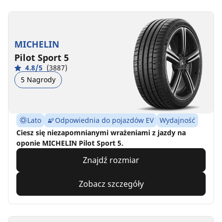
MICHELIN
Pilot Sport 5
4.8/5
(3887)
5 Nagrody
Lato
Odpowiednia do pojazdów EV
Wydajność
Ciesz się niezapomnianymi wrażeniami z jazdy na
oponie MICHELIN Pilot Sport 5.
Znajdź rozmiar
Zobacz szczegóły