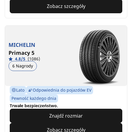
Zobacz szczegóły
MICHELIN
Primacy 5
4.8/5
(1086)
6 Nagrody
Lato
Odpowiednia do pojazdów EV
Pewność każdego dnia
Trwałe bezpieczeństwo.
Znajdź rozmiar
Zobacz szczegóły