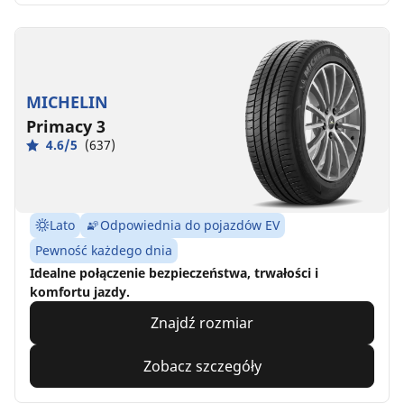
MICHELIN
Primacy 3
4.6/5
(637)
Lato
Odpowiednia do pojazdów EV
Pewność każdego dnia
Idealne połączenie bezpieczeństwa, trwałości i
komfortu jazdy.
Znajdź rozmiar
Zobacz szczegóły