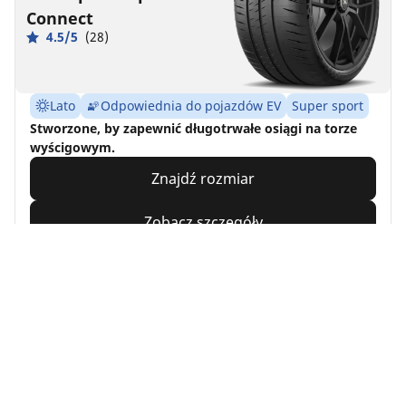
Connect
4.5/5
(28)
Lato
Odpowiednia do pojazdów EV
Super sport
Stworzone, by zapewnić długotrwałe osiągi na torze
wyścigowym.
Znajdź rozmiar
Zobacz szczegóły
MICHELIN
Energy™ Saver
4.7/5
(144)