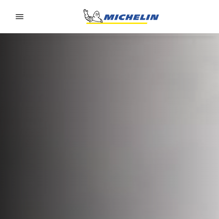
Go to page content
Go to page navigation