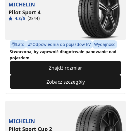
MICHELIN
Pilot Sport 4
4.8/5
(2844)
Lato
Odpowiednia do pojazdów EV
Wydajność
Stworzona, by zapewnić długotrwałe panowanie nad
pojazdem.
Znajdź rozmiar
Zobacz szczegóły
MICHELIN
Pilot Sport Cup 2