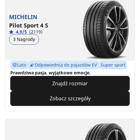
MICHELIN
Pilot Sport 4 S
4.9/5
(2119)
3 Nagrody
Lato
Odpowiednia do pojazdów EV
Super sport
Prawdziwa pasja. wyjątkowe emocje.
Znajdź rozmiar
Zobacz szczegóły