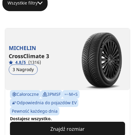
Wszystkie filtry
MICHELIN
CrossClimate 3
4.8/5
(1316)
3 Nagrody
Całoroczne
3PMSF
M+S
Odpowiednia do pojazdów EV
Pewność każdego dnia
Dostajesz wszystko.
Znajdź rozmiar