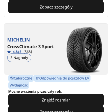
Zobacz szczegóły
MICHELIN
CrossClimate 3 Sport
4.8/5
(568)
3 Nagrody
Całoroczne
Odpowiednia do pojazdów EV
Wydajność
Mocne wrażenia przez cały rok.
Znajdź rozmiar