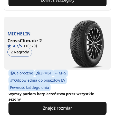
Zobacz szczegóły
MICHELIN
CrossClimate 2
4.7/5
(10670)
2 Nagrody
Całoroczne
3PMSF
M+S
Odpowiednia do pojazdów EV
Pewność każdego dnia
Wyższy poziom bezpieczeństwa przez wszystkie
sezony
Znajdź rozmiar