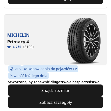
MICHELIN
Primacy 4
4.7/5
(3190)
Lato
Odpowiednia do pojazdów EV
Pewność każdego dnia
Stworzone, by zapewnić długotrwałe bezpieczeństwo.
Znajdź rozmiar
Zobacz szczegóły