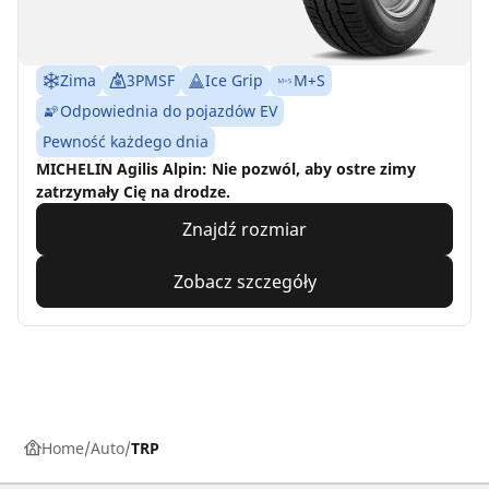
Zima
3PMSF
Ice Grip
M+S
Odpowiednia do pojazdów EV
Pewność każdego dnia
MICHELIN Agilis Alpin: Nie pozwól, aby ostre zimy
zatrzymały Cię na drodze.
Znajdź rozmiar
Zobacz szczegóły
Home
Auto
TRP