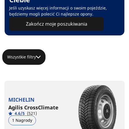
Jeśli uzyskasz więcej informacji o swoim pojeździe,
będziemy mogli polecić Ci najlepsze opony.
Zakończ moje poszukiwania
Wszystkie filtry
MICHELIN
Agilis CrossClimate
4.6/5
(521)
1 Nagrody