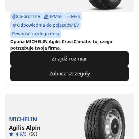
Całoroczne
3PMSF
M+S
Odpowiednia do pojazdów EV
Pewność każdego dnia
Opona MICHELIN Agilis CrossClimate: to, czego
potrzebuje twoja firma.
Znajdź rozmiar
Zobacz szczegóły
MICHELIN
Agilis Alpin
4.6/5
(50)