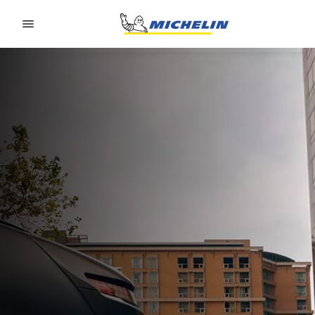
Go to page content
Go to page navigation