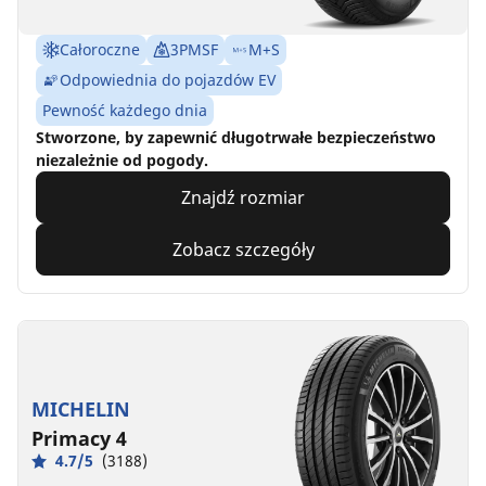
Całoroczne
3PMSF
M+S
Odpowiednia do pojazdów EV
Pewność każdego dnia
Stworzone, by zapewnić długotrwałe bezpieczeństwo
niezależnie od pogody.
Znajdź rozmiar
Zobacz szczegóły
MICHELIN
Primacy 4
4.7/5
(3188)