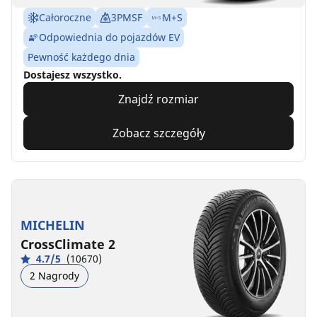
Całoroczne
3PMSF
M+S
Odpowiednia do pojazdów EV
Pewność każdego dnia
Dostajesz wszystko.
Znajdź rozmiar
Zobacz szczegóły
MICHELIN
CrossClimate 2
4.7/5
(10670)
2 Nagrody