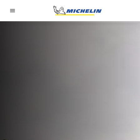
Go to page content
Go to page navigation