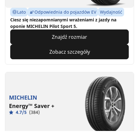
Lato
Odpowiednia do pojazdów EV
Wydajność
Ciesz się niezapomnianymi wrażeniami z jazdy na
oponie MICHELIN Pilot Sport 5.
Znajdź rozmiar
Zobacz szczegóły
MICHELIN
Energy™ Saver +
4.7/5
(384)