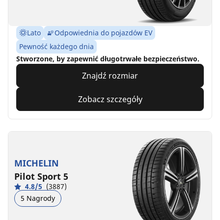
Lato
Odpowiednia do pojazdów EV
Pewność każdego dnia
Stworzone, by zapewnić długotrwałe bezpieczeństwo.
Znajdź rozmiar
Zobacz szczegóły
MICHELIN
Pilot Sport 5
4.8/5
(3887)
5 Nagrody