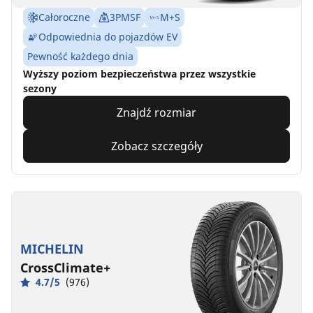
Całoroczne
3PMSF
M+S
Odpowiednia do pojazdów EV
Pewność każdego dnia
Wyższy poziom bezpieczeństwa przez wszystkie
sezony
Znajdź rozmiar
Zobacz szczegóły
MICHELIN
CrossClimate+
4.7/5
(976)