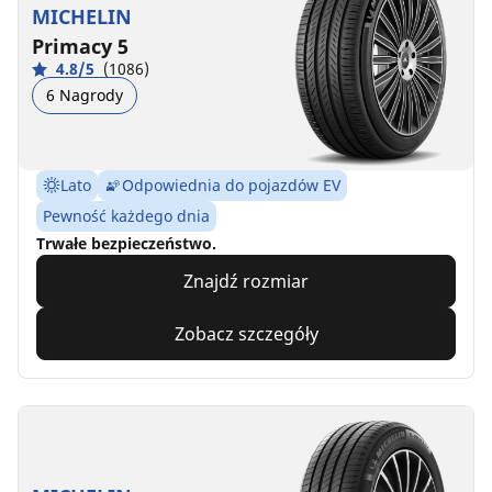
MICHELIN
Primacy 5
4.8/5
(1086)
6 Nagrody
Lato
Odpowiednia do pojazdów EV
Pewność każdego dnia
Trwałe bezpieczeństwo.
Znajdź rozmiar
Zobacz szczegóły