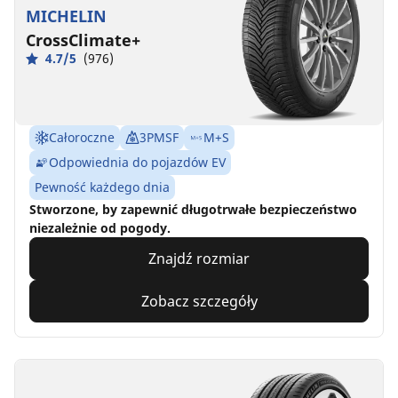
MICHELIN
CrossClimate+
4.7/5
(976)
Całoroczne
3PMSF
M+S
Odpowiednia do pojazdów EV
Pewność każdego dnia
Stworzone, by zapewnić długotrwałe bezpieczeństwo
niezależnie od pogody.
Znajdź rozmiar
Zobacz szczegóły