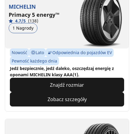
MICHELIN
Primacy 5 energy™
4.7/5
(138)
1 Nagrody
Nowość
Lato
Odpowiednia do pojazdów EV
Pewność każdego dnia
Jedź bezpiecznie, jedź daleko, oszczędzaj energię z
oponami MICHELIN klasy AAA(1).
Znajdź rozmiar
Zobacz szczegóły