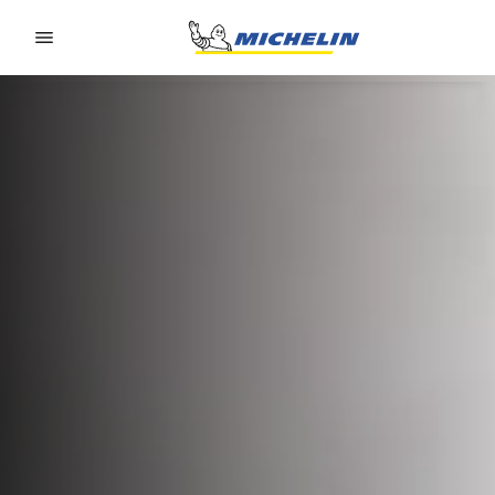
Go to page content
Go to page navigation