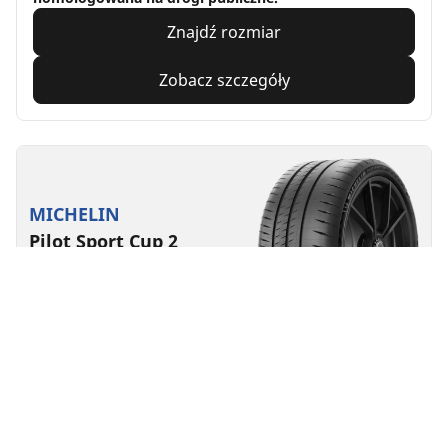
Znajdź rozmiar
Zobacz szczegóły
MICHELIN
Pilot Sport Cup 2
Connect
4.5/5
(28)
Lato
Odpowiednia do pojazdów EV
Super sport
Stworzone, by zapewnić długotrwałe osiągi na torze
wyścigowym.
Znajdź rozmiar