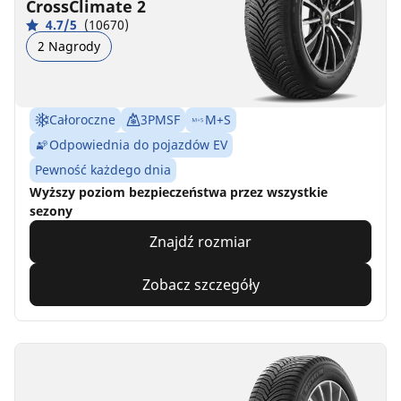
CrossClimate 2
4.7/5
(10670)
2 Nagrody
Całoroczne
3PMSF
M+S
Odpowiednia do pojazdów EV
Pewność każdego dnia
Wyższy poziom bezpieczeństwa przez wszystkie
sezony
Znajdź rozmiar
Zobacz szczegóły