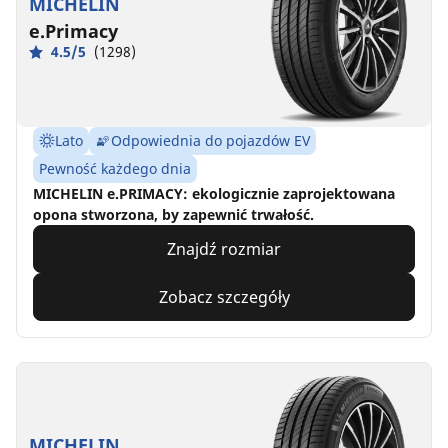
MICHELIN
e.Primacy
4.5/5
(1298)
Lato
Odpowiednia do pojazdów EV
Pewność każdego dnia
MICHELIN e.PRIMACY: ekologicznie zaprojektowana
opona stworzona, by zapewnić trwałość.
Znajdź rozmiar
Zobacz szczegóły
MICHELIN