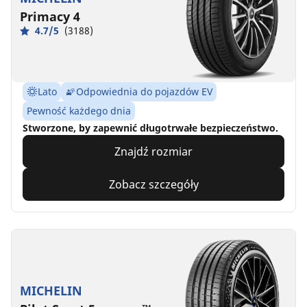
Primacy 4
4.7/5
(3188)
Lato
Odpowiednia do pojazdów EV
Pewność każdego dnia
Stworzone, by zapewnić długotrwałe bezpieczeństwo.
Znajdź rozmiar
Zobacz szczegóły
MICHELIN