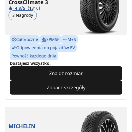
CrossClimate 3
4.8/5
(1316)
3 Nagrody
Całoroczne
3PMSF
M+S
Odpowiednia do pojazdów EV
Pewność każdego dnia
Dostajesz wszystko.
Znajdź rozmiar
Zobacz szczegóły
MICHELIN