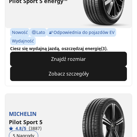
Pilot Sport 5 energy™
Nowość
Lato
Odpowiednia do pojazdów EV
Wydajność
Ciesz się wydajną jazdą, oszczędzaj energię(3).
Znajdź rozmiar
Zobacz szczegóły
MICHELIN
Pilot Sport 5
4.8/5
(3887)
5 Nagrody