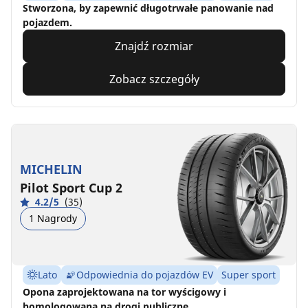
Stworzona, by zapewnić długotrwałe panowanie nad
pojazdem.
Znajdź rozmiar
Zobacz szczegóły
MICHELIN
Pilot Sport Cup 2
4.2/5
(35)
1 Nagrody
Lato
Odpowiednia do pojazdów EV
Super sport
Opona zaprojektowana na tor wyścigowy i
homologowana na drogi publiczne.