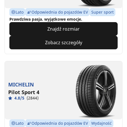
Lato
Odpowiednia do pojazdów EV
Super sport
Prawdziwa pasja. wyjątkowe emocje.
Znajdź rozmiar
Zobacz szczegóły
MICHELIN
Pilot Sport 4
4.8/5
(2844)
Lato
Odpowiednia do pojazdów EV
Wydajność