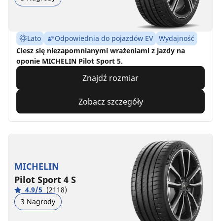
Lato
Odpowiednia do pojazdów EV
Wydajność
Ciesz się niezapomnianymi wrażeniami z jazdy na
oponie MICHELIN Pilot Sport 5.
Znajdź rozmiar
Zobacz szczegóły
MICHELIN
Pilot Sport 4 S
4.9/5
(2118)
3 Nagrody