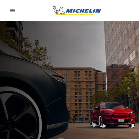
Go to page content
Go to page navigation