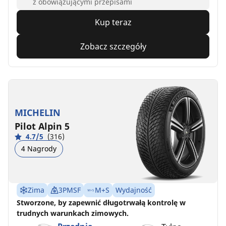
z obowiązującymi przepisami
Kup teraz
Zobacz szczegóły
MICHELIN
Pilot Alpin 5
4.7/5
(316)
4 Nagrody
Zima
3PMSF
M+S
Wydajność
Stworzone, by zapewnić długotrwałą kontrolę w
trudnych warunkach zimowych.