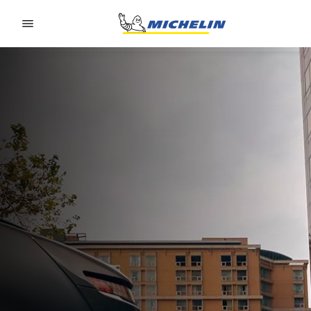
Go to page content
Go to page navigation