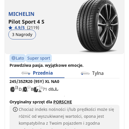
(104Y)
104V
XL
XL
MICHELIN
NA0
NA5
Pilot Sport 4 S
D
D
B
C
71 dB
70 dB
4.9/5
(2119)
3 Nagrody
Lato
Super sport
Prawdziwa pasja. wyjątkowe emocje.
Przednia
Tylna
245/35ZR20 (95Y) XL NA0
D
B
71 dB
Oryginalny sprzęt dla
PORSCHE
Chociaż indeks nośności i/lub prędkości może się
różnić od wyszukiwanej wartości, opona jest
kompatybilna z Twoim pojazdem i zgodna