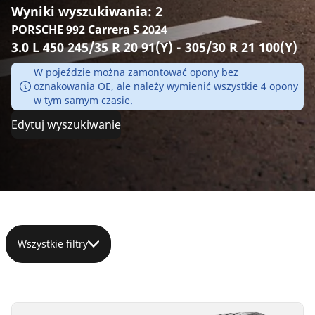
Wyniki wyszukiwania: 2
PORSCHE 992 Carrera S 2024
3.0 L 450 245/35 R 20 91(Y) - 305/30 R 21 100(Y)
W pojeździe można zamontować opony bez
oznakowania OE, ale należy wymienić wszystkie 4 opony
w tym samym czasie.
Edytuj wyszukiwanie
Wszystkie filtry
305/30ZR21
305/30R21