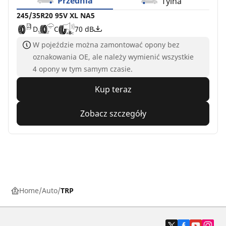
Przednia
Tylna
245/35R20 95V XL NA5
D
C
70 dB
W pojeździe można zamontować opony bez
oznakowania OE, ale należy wymienić wszystkie
4 opony w tym samym czasie.
Kup teraz
Zobacz szczegóły
Home
Auto
TRP