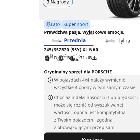
3 Nagrody
Lato
Super sport
Prawdziwa pasja. wyjątkowe emocje.
Przednia
Tylna
245/35ZR20 (95Y) XL NA0
D
B
71 dB
Oryginalny sprzęt dla
PORSCHE
W pojazdach 4x4 należy wymienić
wszystkie 4 opony w tym samym czasie
Chociaż indeks nośności i/lub prędkości
może się różnić od wyszukiwanej
wartości, opona jest kompatybilna
z Twoim pojazdem i zgodna
z obowiązującymi przepisami
Kup teraz