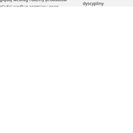
dyscypliny
glądaj według rozmiaru opon
Wszystkie nasze gamy o
elektrycznych
Opony do roweru miejski
bezpieczeństwo i trwałoś
Przeglądaj wszystkie opo
Twoja konfiguracja
Podaj s