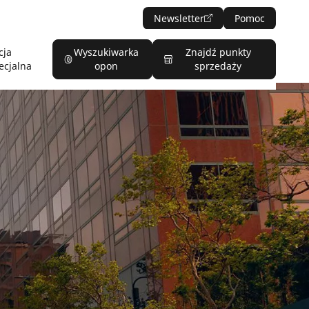
Newsletter
Pomoc
cja
Wyszukiwarka
Znajdź punkty
ecjalna
opon
sprzedaży