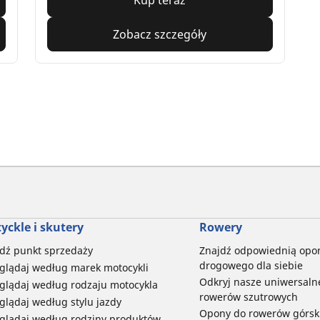
Zobacz szczegóły
yckle i skutery
Rowery
dź punkt sprzedaży
Znajdź odpowiednią opo
drogowego dla siebie
glądaj według marek motocykli
Odkryj nasze uniwersaln
glądaj według rodzaju motocykla
rowerów szutrowych
glądaj według stylu jazdy
Opony do rowerów górski
glądaj według rodziny produktów