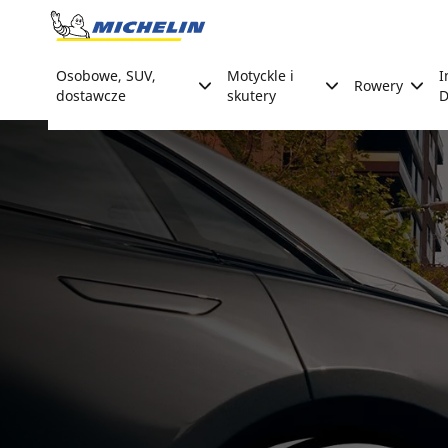
Go to page content
Go to page navigation
Osobowe, SUV,
Motyckle i
I
Rowery
dostawcze
skutery
D