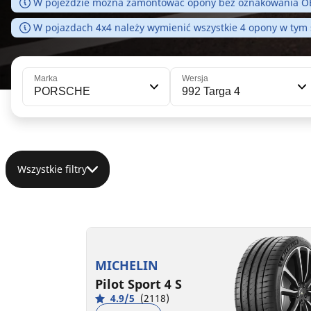
W pojeździe można zamontować opony bez oznakowania OE,
W pojazdach 4x4 należy wymienić wszystkie 4 opony w tym
Marka
Wersja
PORSCHE
992 Targa 4
Wszystkie filtry
305/30ZR21 (104Y) XL
NA0
MICHELIN
D
B
71 dB
Pilot Sport 4 S
4.9/5
(2118)