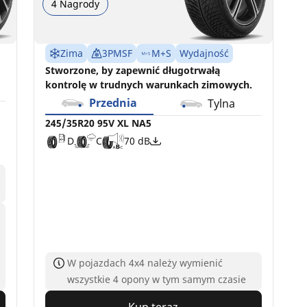
4 Nagrody
Zima
3PMSF
M+S
Wydajność
Stworzone, by zapewnić długotrwałą
kontrolę w trudnych warunkach zimowych.
Przednia
Tylna
245/35R20 95V XL NA5
D
C
70 dB
W pojazdach 4x4 należy wymienić
wszystkie 4 opony w tym samym czasie
Kup teraz