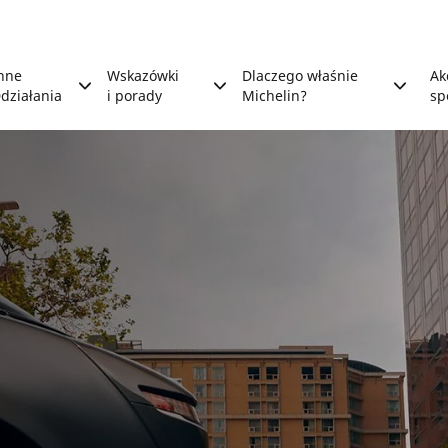
nne
Wskazówki
Dlaczego właśnie
Ak
działania
i porady
Michelin?
sp