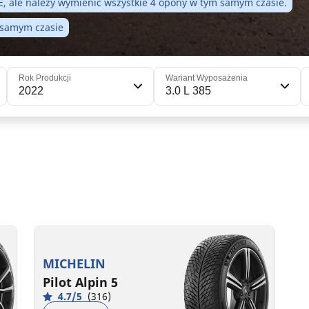
 ale należy wymienić wszystkie 4 opony w tym samym czasie.
 samym czasie
Rok Produkcji
Wariant Wyposażenia
2022
3.0 L 385
305/30R21 104V XL NA5
D
C
70 dB
MICHELIN
Pilot Alpin 5
4.7/5
(316)