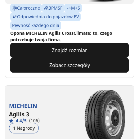
Całoroczne
3PMSF
M+S
Odpowiednia do pojazdów EV
Pewność każdego dnia
Opona MICHELIN Agilis CrossClimate: to, czego
potrzebuje twoja firma.
Znajdź rozmiar
Zobacz szczegóły
MICHELIN
Agilis 3
4.4/5
(106)
1 Nagrody