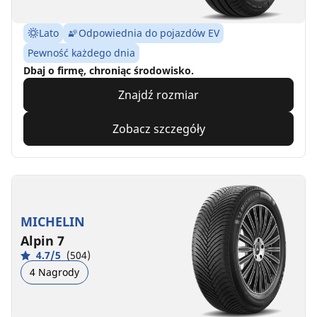
Lato
Odpowiednia do pojazdów EV
Pewność każdego dnia
Dbaj o firmę, chroniąc środowisko.
Znajdź rozmiar
Zobacz szczegóły
MICHELIN
Alpin 7
4.7/5
(504)
4 Nagrody