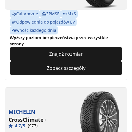
Całoroczne
3PMSF
M+S
Odpowiednia do pojazdów EV
Pewność każdego dnia
Wyższy poziom bezpieczeństwa przez wszystkie
sezony
Znajdź rozmiar
Zobacz szczegóły
MICHELIN
CrossClimate+
4.7/5
(977)