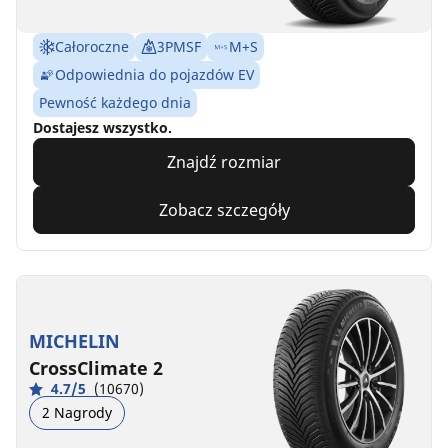
Całoroczne
3PMSF
M+S
Odpowiednia do pojazdów EV
Pewność każdego dnia
Dostajesz wszystko.
Znajdź rozmiar
Zobacz szczegóły
MICHELIN
CrossClimate 2
4.7/5
(10670)
2 Nagrody