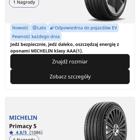
1 Nagrody
Nowość
Lato
Odpowiednia do pojazdów EV
Pewność każdego dnia
Jedź bezpiecznie, jedź daleko, oszczędzaj energię z
oponami MICHELIN klasy AAA(1).
Znajdź rozmiar
Zobacz szczegóły
MICHELIN
Primacy 5
4.8/5
(1086)
6 Nagrody