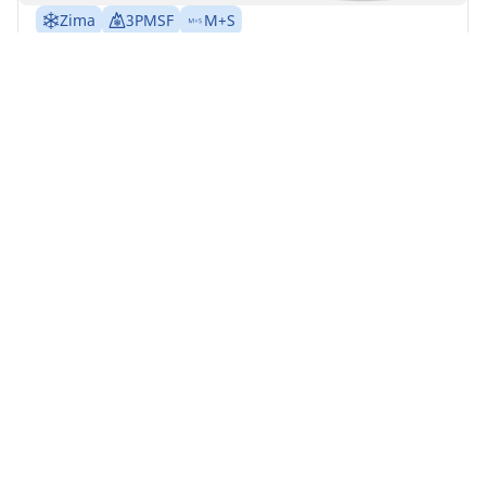
Zima
3PMSF
M+S
Odpowiednia do pojazdów EV
Pewność każdego dnia
Czuj się bezpiecznie na każdej drodze podczas
śnieżnych i mroźnych zim
Znajdź rozmiar
Zobacz szczegóły
MICHELIN
Pilot Alpin 5
4.7/5
(316)
4 Nagrody