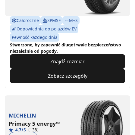
Całoroczne
3PMSF
M+S
Odpowiednia do pojazdów EV
Pewność każdego dnia
Stworzone, by zapewnić długotrwałe bezpieczeństwo
niezależnie od pogody.
Znajdź rozmiar
Zobacz szczegóły
MICHELIN
Primacy 5 energy™
4.7/5
(138)