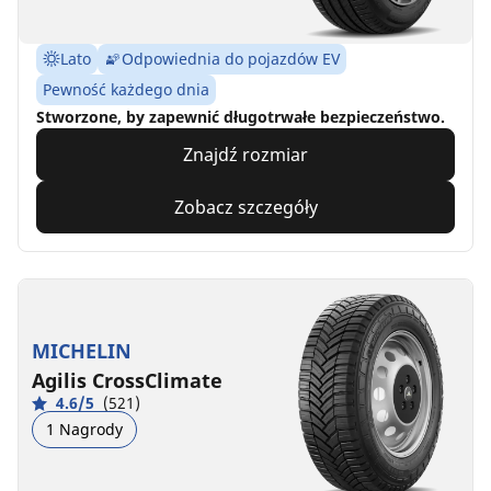
Lato
Odpowiednia do pojazdów EV
Pewność każdego dnia
Stworzone, by zapewnić długotrwałe bezpieczeństwo.
Znajdź rozmiar
Zobacz szczegóły
MICHELIN
Agilis CrossClimate
4.6/5
(521)
1 Nagrody