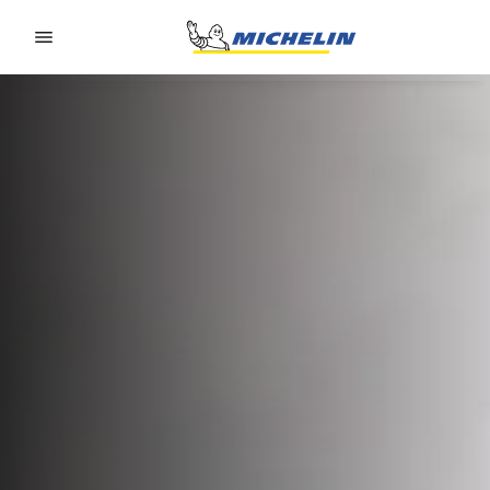
Go to page content
Go to page navigation