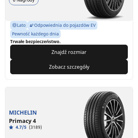
Lato
Odpowiednia do pojazdów EV
Pewność każdego dnia
Trwałe bezpieczeństwo.
Znajdź rozmiar
Zobacz szczegóły
MICHELIN
Primacy 4
4.7/5
(3189)