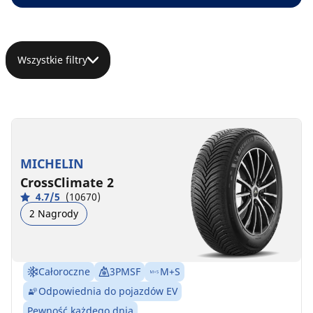
Wszystkie filtry
MICHELIN
CrossClimate 2
4.7/5
(10670)
2 Nagrody
Całoroczne
3PMSF
M+S
Odpowiednia do pojazdów EV
Pewność każdego dnia