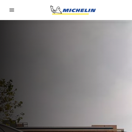
Go to page content
Go to page navigation