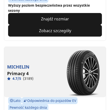
Wyższy poziom bezpieczeństwa przez wszystkie
sezony
Znajdź rozmiar
Zobacz szczegóły
MICHELIN
Primacy 4
4.7/5
(3189)
Lato
Odpowiednia do pojazdów EV
Pewność każdego dnia