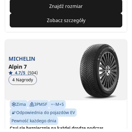
Znajdź rozmiar
Zobacz szczegóły
MICHELIN
Alpin 7
4.7/5
(504)
4 Nagrody
Zima
3PMSF
M+S
Odpowiednia do pojazdów EV
Pewność każdego dnia
Czuj się bezpiecznie na każdej drodze podczas