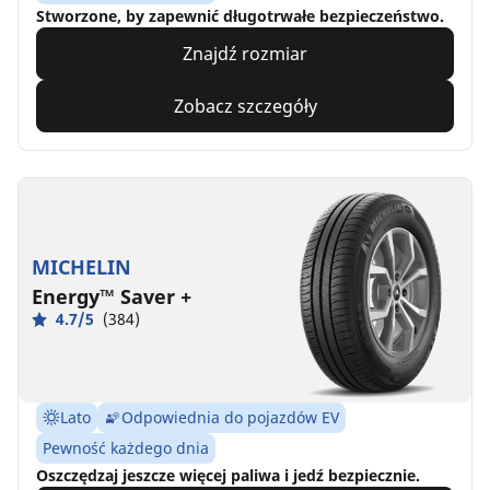
Stworzone, by zapewnić długotrwałe bezpieczeństwo.
Znajdź rozmiar
Zobacz szczegóły
MICHELIN
Energy™ Saver +
4.7/5
(384)
Lato
Odpowiednia do pojazdów EV
Pewność każdego dnia
Oszczędzaj jeszcze więcej paliwa i jedź bezpiecznie.