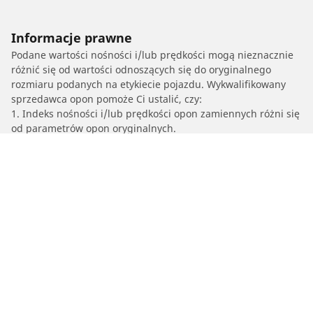
Informacje prawne
Podane wartości nośności i/lub prędkości mogą nieznacznie
różnić się od wartości odnoszących się do oryginalnego
rozmiaru podanych na etykiecie pojazdu. Wykwalifikowany
sprzedawca opon pomoże Ci ustalić, czy:
1. Indeks nośności i/lub prędkości opon zamiennych różni się
od parametrów opon oryginalnych.
2. Ciśnienie w oponach powinno zostać dostosowane do
proponowanego rozmiaru alternatywnego.
/
Z1
Z1