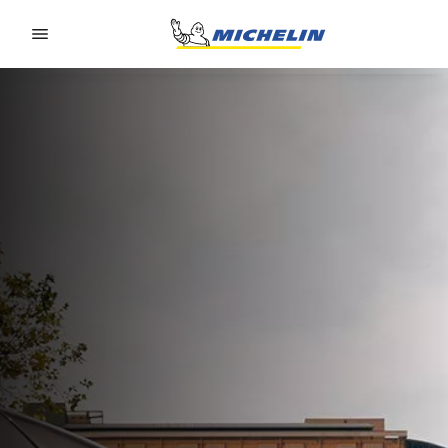
Go to page content
Go to page navigation