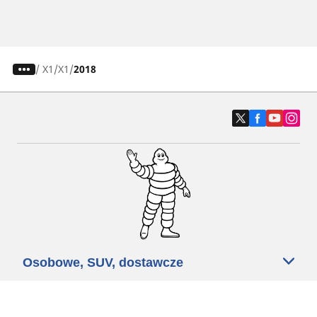
/
X1
X1
2018
Osobowe, SUV, dostawcze
Motyckle i skutery