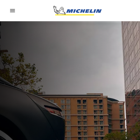
Go to page content
Go to page navigation