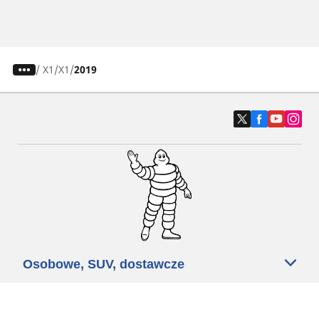
/
X1
X1
2019
Osobowe, SUV, dostawcze
Motyckle i skutery