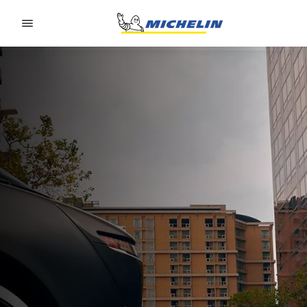
Go to page content
Go to page navigation