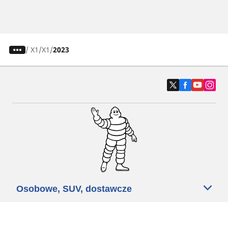
/
X1
X1
2023
Osobowe, SUV, dostawcze
Motyckle i skutery