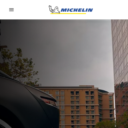
Go to page content
Go to page navigation