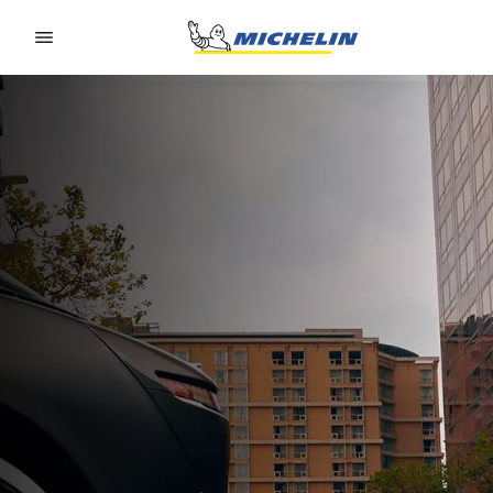
Go to page content
Go to page navigation