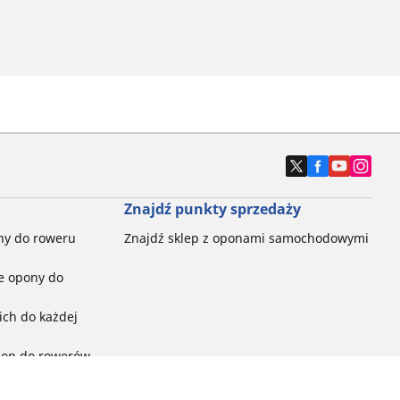
Znajdź punkty sprzedaży
ny do roweru
Znajdź sklep z oponami samochodowymi
e opony do
ch do każdej
pon do rowerów
ego: