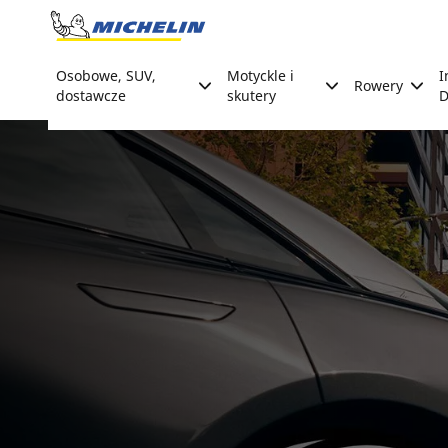
Go to page content
Go to page navigation
Osobowe, SUV,
Motyckle i
I
Rowery
dostawcze
skutery
D