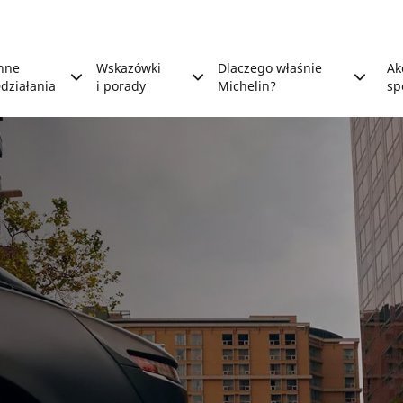
nne
Wskazówki
Dlaczego właśnie
Ak
działania
i porady
Michelin?
sp