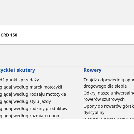
8 CRD 150
yckle i skutery
Rowery
dź punkt sprzedaży
Znajdź odpowiednią opo
drogowego dla siebie
glądaj według marek motocykli
Odkryj nasze uniwersaln
glądaj według rodzaju motocykla
rowerów szutrowych
glądaj według stylu jazdy
Opony do rowerów górski
glądaj według rodziny produktów
dyscypliny
glądaj według rozmiaru opon
Wszystkie nasze gamy o
elektrycznych
Opony do roweru miejski