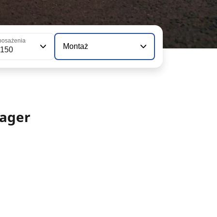
posażenia
Montaż
 150
ager