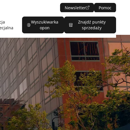
Newsletter
Pomoc
cja
Wyszukiwarka
Znajdź punkty
ecjalna
opon
sprzedaży