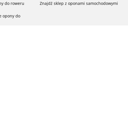
ny do roweru
Znajdź sklep z oponami samochodowymi
e opony do
ch do każdej
pon do rowerów
ego:
ć
ny