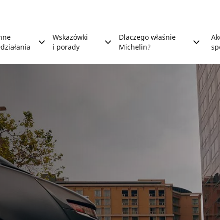
nne
Wskazówki
Dlaczego właśnie
Ak
działania
i porady
Michelin?
sp