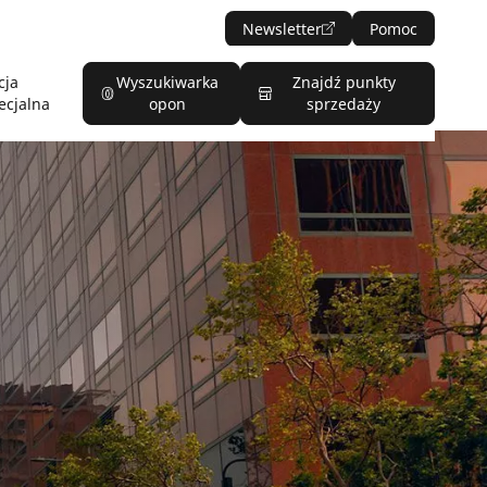
Newsletter
Pomoc
cja
Wyszukiwarka
Znajdź punkty
ecjalna
opon
sprzedaży