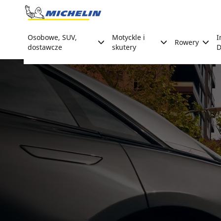
Go to page content
Go to page navigation
Osobowe, SUV,
Motyckle i
I
Rowery
dostawcze
skutery
D