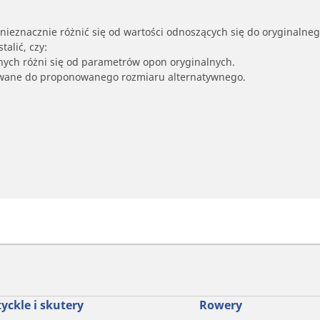
nieznacznie różnić się od wartości odnoszących się do oryginalne
alić, czy:
nych różni się od parametrów opon oryginalnych.
owane do proponowanego rozmiaru alternatywnego.
yckle i skutery
Rowery