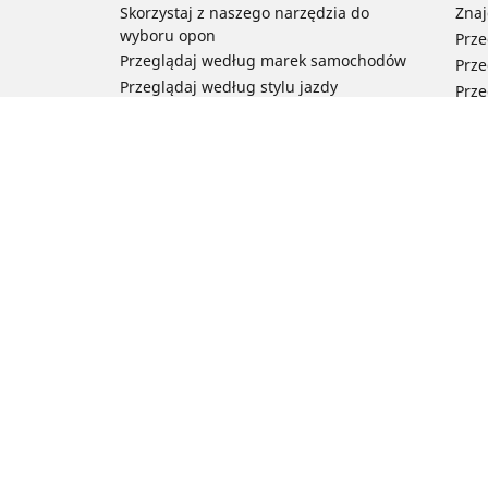
Skorzystaj z naszego narzędzia do
Znaj
wyboru opon
Prze
Przeglądaj według marek samochodów
Prze
Przeglądaj według stylu jazdy
Prze
Przeglądaj według rodzaju pojazdu
Prze
Przeglądaj według pory roku
Prze
Przeglądaj według rodziny produktów
Przeglądaj według rozmiaru opon
Porada
Pomoc i wsparcie
Często zadawane pytania – samochody
Często zadawane pytania – motocykle
Często zadawane pytania – rowery
Newsletter
Michelin w Polsce
Technologia RFID