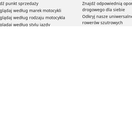
dź punkt sprzedaży
Znajdź odpowiednią opo
drogowego dla siebie
glądaj według marek motocykli
Odkryj nasze uniwersaln
glądaj według rodzaju motocykla
rowerów szutrowych
glądaj według stylu jazdy
Opony do rowerów górski
glądaj według rodziny produktów
dyscypliny
glądaj według rozmiaru opon
Wszystkie nasze gamy o
elektrycznych
Opony do roweru miejski
bezpieczeństwo i trwałoś
Twoja konfiguracja
Przeglądaj wszystkie opo