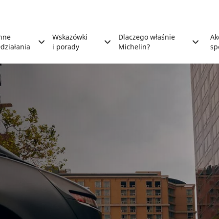
nne
Wskazówki
Dlaczego właśnie
Ak
działania
i porady
Michelin?
sp