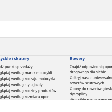
yckle i skutery
Rowery
dź punkt sprzedaży
Znajdź odpowiednią opo
drogowego dla siebie
glądaj według marek motocykli
Odkryj nasze uniwersaln
glądaj według rodzaju motocykla
rowerów szutrowych
glądaj według stylu jazdy
Opony do rowerów górski
glądaj według rodziny produktów
dyscypliny
glądaj według rozmiaru opon
Wszystkie nasze gamy o
elektrycznych
Opony do roweru miejski