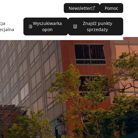
Newsletter
Pomoc
cja
Wyszukiwarka
Znajdź punkty
ecjalna
opon
sprzedaży