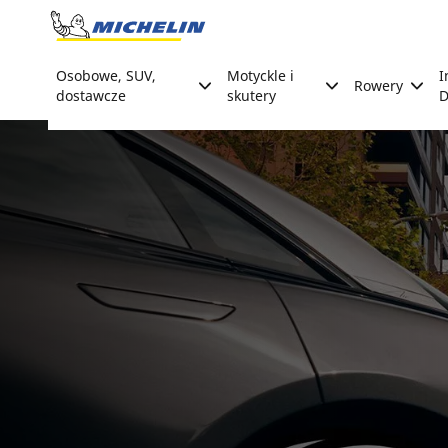
Go to page content
Go to page navigation
Osobowe, SUV,
Motyckle i
I
Rowery
dostawcze
skutery
D