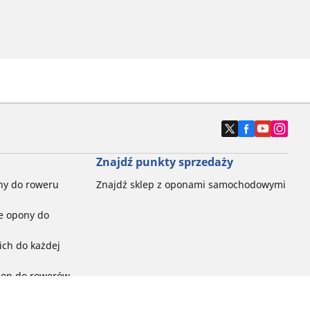
Znajdź punkty sprzedaży
ny do roweru
Znajdź sklep z oponami samochodowymi
e opony do
ch do każdej
pon do rowerów
ego: