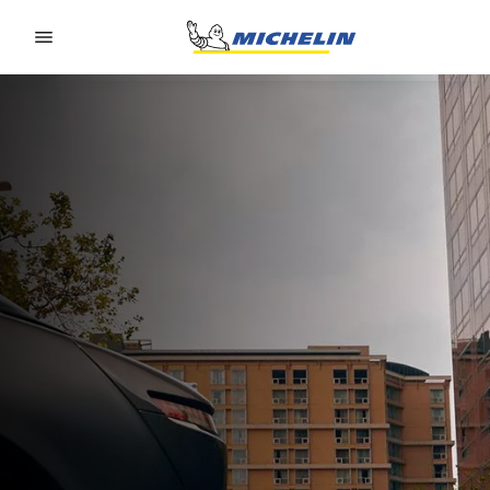
Go to page content
Go to page navigation