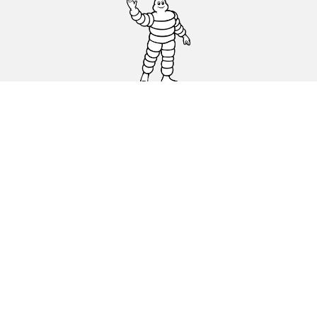
Osobowe, SUV, dostawcze
Motyckle i skutery
Rowery
Znajdź punkty sprzedaży
Porada