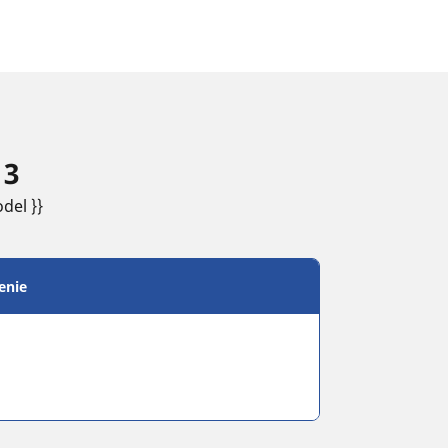
 3
del }}
enie