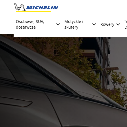
Go to page content
Go to page navigation
Osobowe, SUV,
Motyckle i
I
Rowery
dostawcze
skutery
D