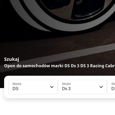
Szukaj
Opon do samochodów marki DS Ds 3 DS 3 Racing Cabr
Marka
Model
We
DS
Ds 3
D