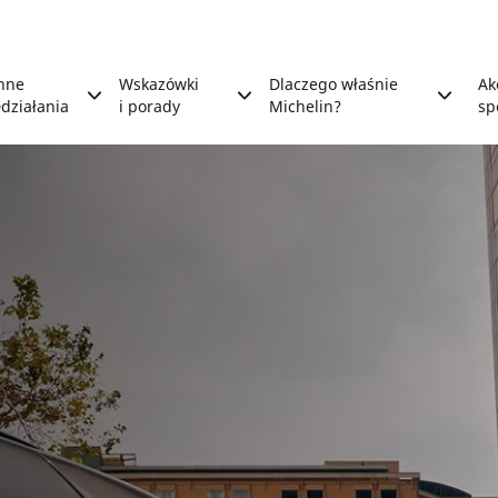
nne
Wskazówki
Dlaczego właśnie
Ak
działania
i porady
Michelin?
sp