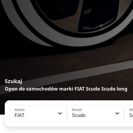
Szukaj
Opon do samochodów marki FIAT Scudo Scudo long
Marka
Model
We
FIAT
Scudo
S