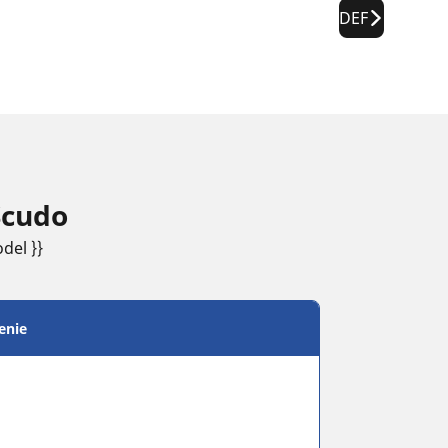
DEF
Scudo
del }}
enie