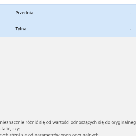
Przednia
-
Tylna
-
nieznacznie różnić się od wartości odnoszących się do oryginalne
alić, czy:
nych różni się od parametrów opon oryginalnych.