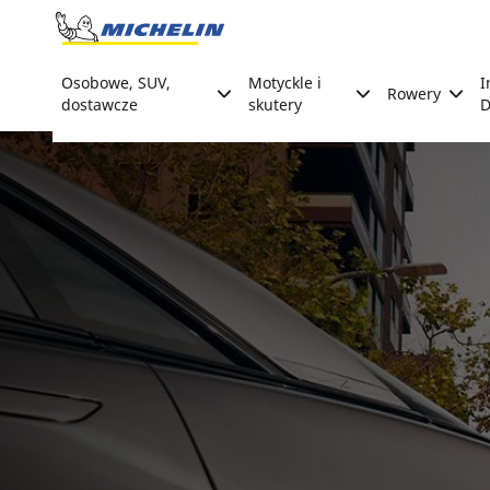
Go to page content
Go to page navigation
Osobowe, SUV,
Motyckle i
I
Rowery
dostawcze
skutery
D