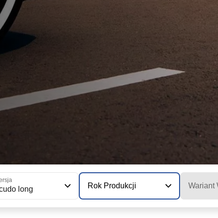
rsja
Rok Produkcji
Wariant
cudo long