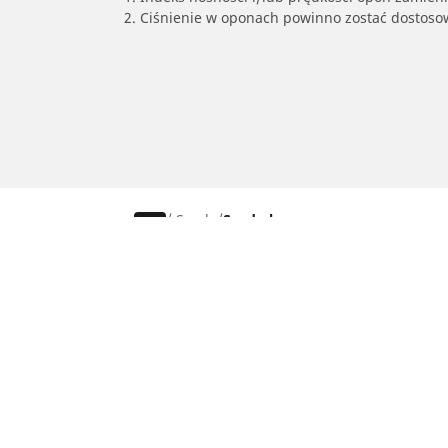
2. Ciśnienie w oponach powinno zostać dostos
/
Scudo
Scudo long
Osobowe, SUV, dostawcze
Mot
Skorzystaj z naszego narzędzia do
Znaj
wyboru opon
Prze
Przeglądaj według marek samochodów
Prze
Przeglądaj według stylu jazdy
Prze