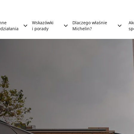
nne
Wskazówki
Dlaczego właśnie
Ak
działania
i porady
Michelin?
sp