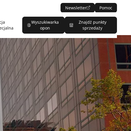
Newsletter
Pomoc
cja
Wyszukiwarka
Znajdź punkty
ecjalna
opon
sprzedaży