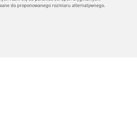
owane do proponowanego rozmiaru alternatywnego.
yckle i skutery
Rowery
Twoja konfiguracja
dź punkt sprzedaży
Znajdź odpowiednią opo
drogowego dla siebie
glądaj według marek motocykli
Odkryj nasze uniwersaln
glądaj według rodzaju motocykla
rowerów szutrowych
glądaj według stylu jazdy