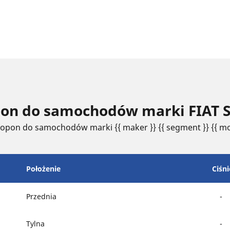
opon do samochodów marki FIAT 
 opon do samochodów marki {{ maker }} {{ segment }} {{ mo
Położenie
Ciśni
Przednia
-
Tylna
-