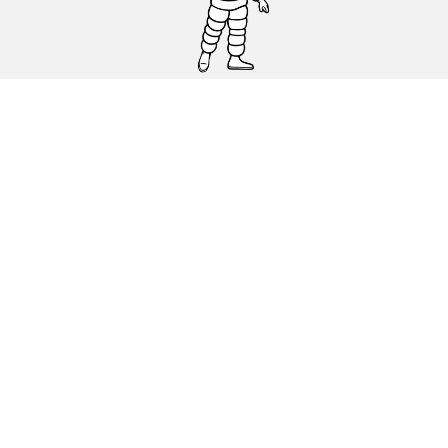
Osobowe, SUV, dostawcze
Motyckle i skutery
Rowery
Znajdź punkty sprzedaży
Porada
Polityka dotycząca cookies
Polityka prywatnosci