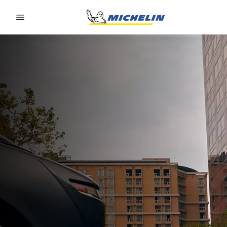
Go to page content
Go to page navigation