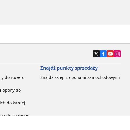
Znajdź punkty sprzedaży
ny do roweru
Znajdź sklep z oponami samochodowymi
e opony do
ch do każdej
pon do rowerów
ego: