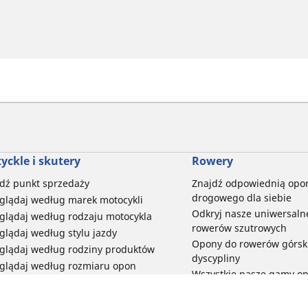
yckle i skutery
Rowery
dź punkt sprzedaży
Znajdź odpowiednią opo
drogowego dla siebie
glądaj według marek motocykli
Odkryj nasze uniwersaln
glądaj według rodzaju motocykla
rowerów szutrowych
glądaj według stylu jazdy
Opony do rowerów górski
glądaj według rodziny produktów
dyscypliny
glądaj według rozmiaru opon
Wszystkie nasze gamy o
elektrycznych
Opony do roweru miejski