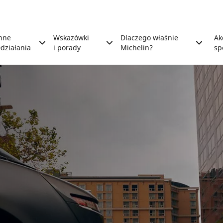
nne
Wskazówki
Dlaczego właśnie
Ak
działania
i porady
Michelin?
sp