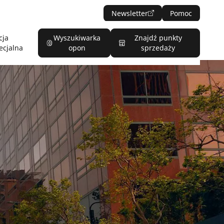
Newsletter
Pomoc
cja
Wyszukiwarka
Znajdź punkty
ecjalna
opon
sprzedaży