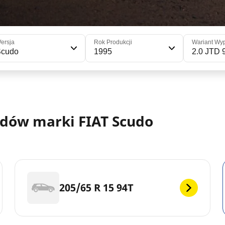
ersja
Rok Produkcji
Wariant Wy
Scudo
1995
2.0 JTD 
dów marki FIAT Scudo
205/65 R 15 94T