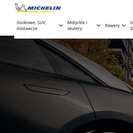
Go to page content
Go to page navigation
Osobowe, SUV,
Motyckle i
I
Rowery
dostawcze
skutery
D