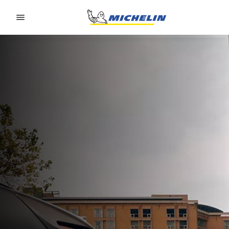
Go to page content
Go to page navigation