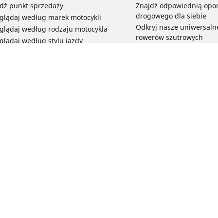
dź punkt sprzedaży
Znajdź odpowiednią opo
drogowego dla siebie
glądaj według marek motocykli
Odkryj nasze uniwersaln
glądaj według rodzaju motocykla
rowerów szutrowych
glądaj według stylu jazdy
Opony do rowerów górski
glądaj według rodziny produktów
dyscypliny
glądaj według rozmiaru opon
Wszystkie nasze gamy o
elektrycznych
Opony do roweru miejski
bezpieczeństwo i trwałoś
Twoja konfiguracja
Przeglądaj wszystkie opo