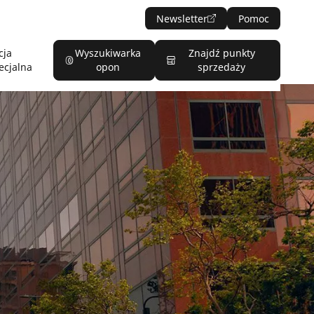
Newsletter
Pomoc
cja
Wyszukiwarka
Znajdź punkty
ecjalna
opon
sprzedaży