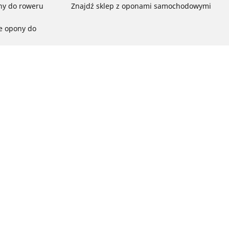
ny do roweru
Znajdź sklep z oponami samochodowymi
e opony do
ch do każdej
pon do rowerów
ego:
ć
ny