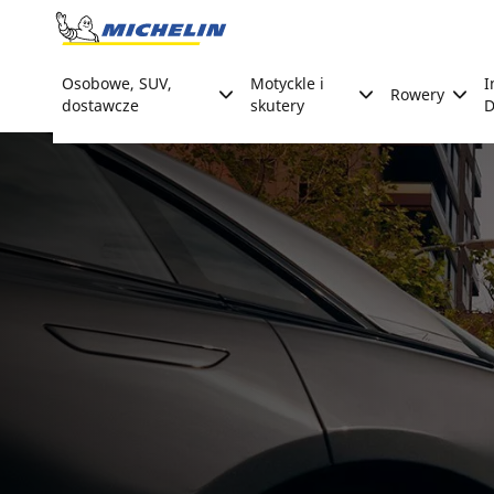
Go to page content
Go to page navigation
Osobowe, SUV,
Motyckle i
I
Rowery
dostawcze
skutery
D