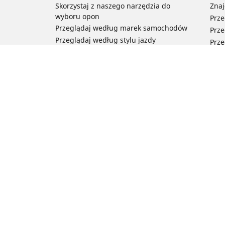
Skorzystaj z naszego narzędzia do
Znaj
wyboru opon
Prze
Przeglądaj według marek samochodów
Prze
Przeglądaj według stylu jazdy
Prze
Przeglądaj według rodzaju pojazdu
Prze
Przeglądaj według pory roku
Prze
Przeglądaj według rodziny produktów
Przeglądaj według rozmiaru opon
Porada
Pomoc i wsparcie
Często zadawane pytania – samochody
Często zadawane pytania – motocykle
Często zadawane pytania – rowery
Newsletter
Michelin w Polsce
Technologia RFID