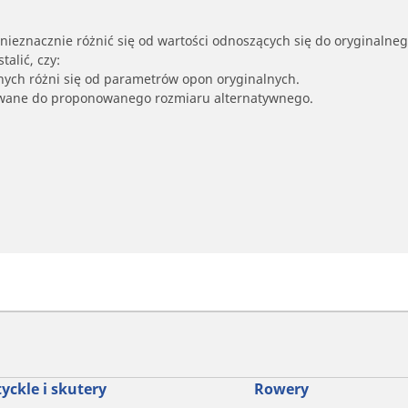
nieznacznie różnić się od wartości odnoszących się do oryginalne
alić, czy:
nych różni się od parametrów opon oryginalnych.
owane do proponowanego rozmiaru alternatywnego.
yckle i skutery
Rowery