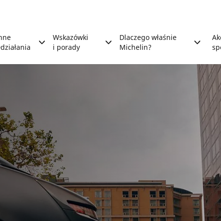
nne
Wskazówki
Dlaczego właśnie
Ak
działania
i porady
Michelin?
sp