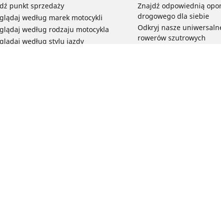
dź punkt sprzedaży
Znajdź odpowiednią opo
drogowego dla siebie
glądaj według marek motocykli
Odkryj nasze uniwersaln
glądaj według rodzaju motocykla
rowerów szutrowych
glądaj według stylu jazdy
Opony do rowerów górski
glądaj według rodziny produktów
dyscypliny
glądaj według rozmiaru opon
Wszystkie nasze gamy o
elektrycznych
Opony do roweru miejski
bezpieczeństwo i trwałoś
Twoja konfiguracja
Przeglądaj wszystkie opo