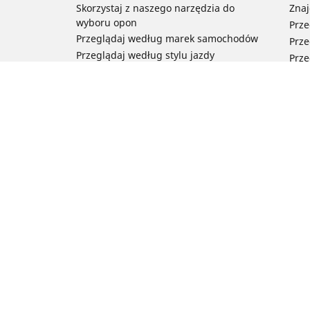
Skorzystaj z naszego narzędzia do
Znaj
wyboru opon
Prze
Przeglądaj według marek samochodów
Prze
Przeglądaj według stylu jazdy
Prze
Przeglądaj według rodzaju pojazdu
Prze
Przeglądaj według pory roku
Prze
Przeglądaj według rodziny produktów
Przeglądaj według rozmiaru opon
Porada
Pomoc i wsparcie
Często zadawane pytania – samochody
Często zadawane pytania – motocykle
Często zadawane pytania – rowery
Newsletter
Michelin w Polsce
Technologia RFID