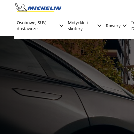
Go to page content
Go to page navigation
Osobowe, SUV,
Motyckle i
I
Rowery
dostawcze
skutery
D