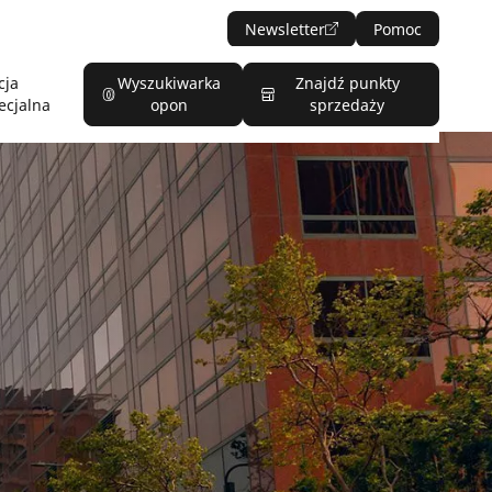
Newsletter
Pomoc
cja
Wyszukiwarka
Znajdź punkty
ecjalna
opon
sprzedaży