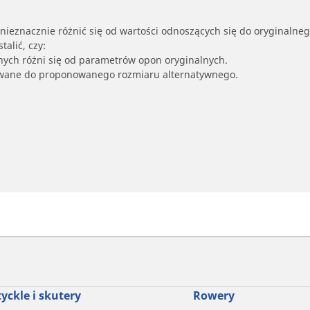
nieznacznie różnić się od wartości odnoszących się do oryginalne
alić, czy:
nych różni się od parametrów opon oryginalnych.
owane do proponowanego rozmiaru alternatywnego.
yckle i skutery
Rowery