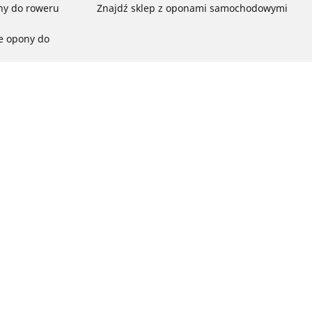
ny do roweru
Znajdź sklep z oponami samochodowymi
e opony do
ch do każdej
pon do rowerów
ego:
ć
ny