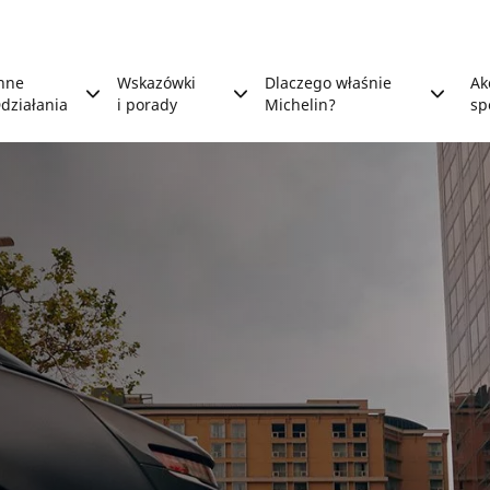
nne
Wskazówki
Dlaczego właśnie
Ak
działania
i porady
Michelin?
sp