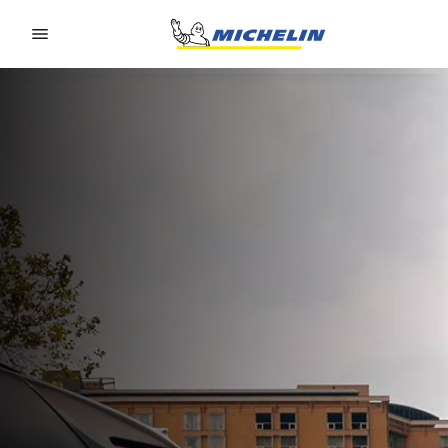
Go to page content
Go to page navigation