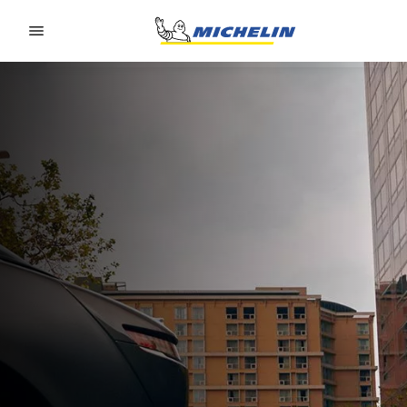
Go to page content
Go to page navigation