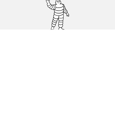
Osobowe, SUV, dostawcze
Motyckle i skutery
Rowery
Znajdź punkty sprzedaży
Porada