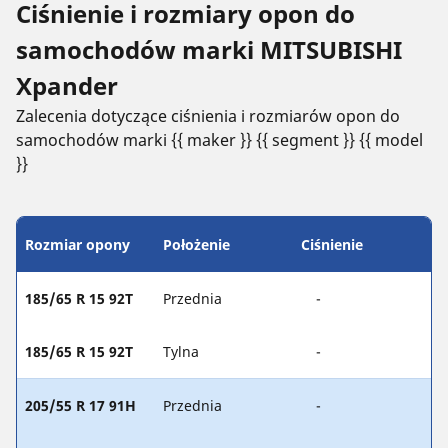
Ciśnienie i rozmiary opon do
samochodów marki MITSUBISHI
Xpander
Zalecenia dotyczące ciśnienia i rozmiarów opon do
samochodów marki {{ maker }} {{ segment }} {{ model
}}
Rozmiar opony
Położenie
Ciśnienie
185/65 R 15 92T
Przednia
-
185/65 R 15 92T
Tylna
-
205/55 R 17 91H
Przednia
-