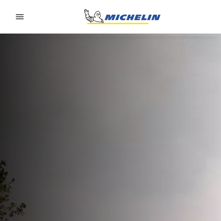
Go to page content
Go to page navigation