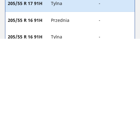
205/55 R 17 91H
Tylna
-
205/55 R 16 91H
Przednia
-
205/55 R 16 91H
Tylna
-
Informacje prawne
Podane wartości nośności i/lub prędkości mogą nieznacznie
różnić się od wartości odnoszących się do oryginalnego
rozmiaru podanych na etykiecie pojazdu. Wykwalifikowany
sprzedawca opon pomoże Ci ustalić, czy:
1. Indeks nośności i/lub prędkości opon zamiennych różni się
od parametrów opon oryginalnych.