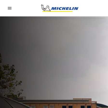
Go to page content
Go to page navigation