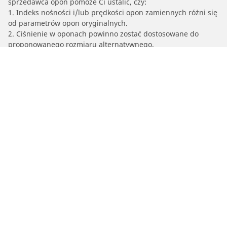
sprzedawca opon pomoże Ci ustalić, czy:
1. Indeks nośności i/lub prędkości opon zamiennych różni się
od parametrów opon oryginalnych.
2. Ciśnienie w oponach powinno zostać dostosowane do
proponowanego rozmiaru alternatywnego.
/
Crossland X
Crossland X
2018