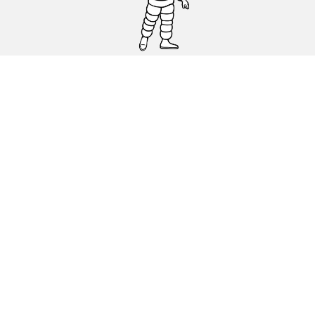
Osobowe, SUV, dostawcze
Motyckle i skutery
Rowery
Znajdź punkty sprzedaży
Porada
Polityka dotycząca cookies
Polityka prywatnosci