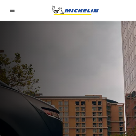
Go to page content
Go to page navigation