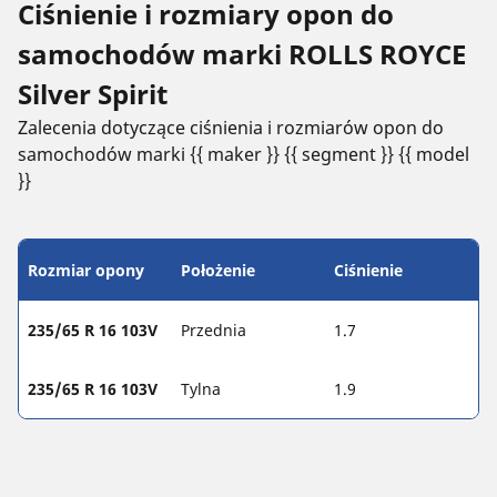
Ciśnienie i rozmiary opon do
samochodów marki ROLLS ROYCE
Silver Spirit
Zalecenia dotyczące ciśnienia i rozmiarów opon do
samochodów marki {{ maker }} {{ segment }} {{ model
}}
Rozmiar opony
Położenie
Ciśnienie
235/65 R 16 103V
Przednia
1.7
235/65 R 16 103V
Tylna
1.9