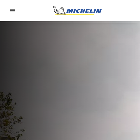
Go to page content
Go to page navigation