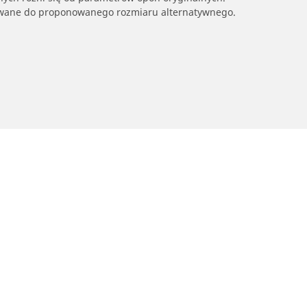
owane do proponowanego rozmiaru alternatywnego.
yckle i skutery
Rowery
Twoja konfiguracja
dź punkt sprzedaży
Znajdź odpowiednią opo
drogowego dla siebie
glądaj według marek motocykli
Odkryj nasze uniwersaln
glądaj według rodzaju motocykla
rowerów szutrowych
glądaj według stylu jazdy