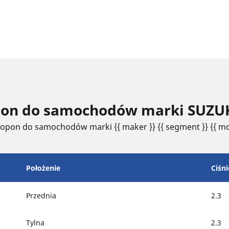
opon do samochodów marki SUZUK
 opon do samochodów marki {{ maker }} {{ segment }} {{ mo
Położenie
Ciśni
Przednia
2.3
Tylna
2.3