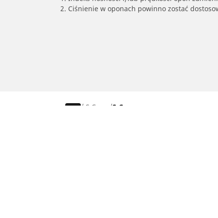
2. Ciśnienie w oponach powinno zostać dostos
/
S Cross
S-Cross
Osobowe, SUV, dostawcze
Mot
Skorzystaj z naszego narzędzia do
Znaj
wyboru opon
Prze
Przeglądaj według marek samochodów
Prze
Przeglądaj według stylu jazdy
Prze