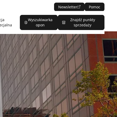
Newsletter
Pomoc
cja
Wyszukiwarka
Znajdź punkty
ecjalna
opon
sprzedaży