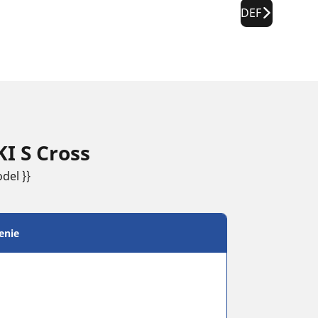
DEF
I S Cross
del }}
enie