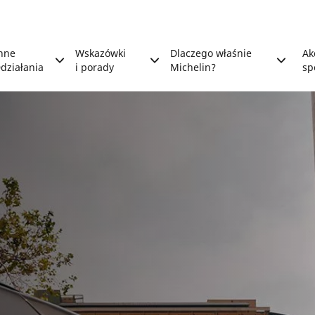
nne
Wskazówki
Dlaczego właśnie
Ak
działania
i porady
Michelin?
sp