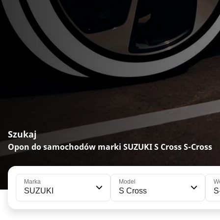
Szukaj
Opon do samochodów marki SUZUKI S Cross S-Cross
Marka
Model
We
SUZUKI
S Cross
S