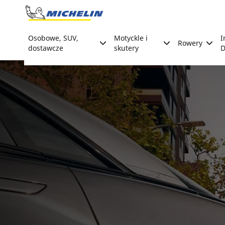
Go to page content
Go to page navigation
Osobowe, SUV,
Motyckle i
I
Rowery
dostawcze
skutery
D