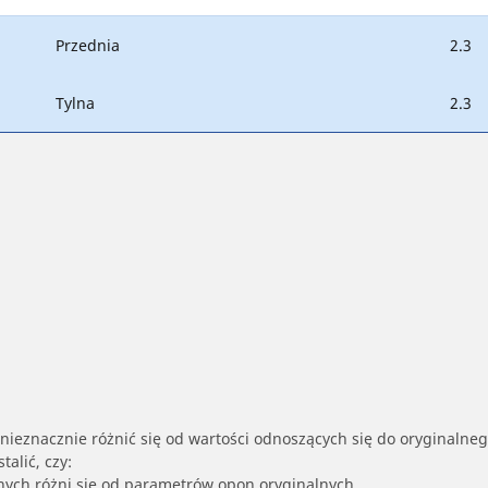
Przednia
2.3
Tylna
2.3
nieznacznie różnić się od wartości odnoszących się do oryginalne
alić, czy:
nych różni się od parametrów opon oryginalnych.