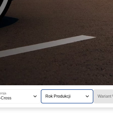
rsja
Rok Produkcji
Wariant
-Cross