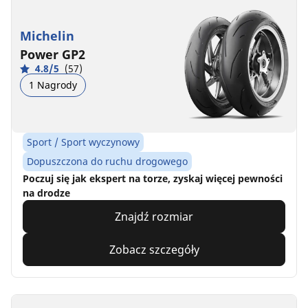
Michelin
Power GP2
4.8/5
(57)
1 Nagrody
Sport / Sport wyczynowy
Dopuszczona do ruchu drogowego
Poczuj się jak ekspert na torze, zyskaj więcej pewności
na drodze
Znajdź rozmiar
Zobacz szczegóły