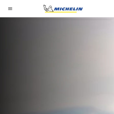
Go to page content
Go to page navigation