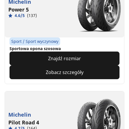
Michelin
Power 5
4.6/5
(137)
Sport / Sport wyczynowy
Sportowa opona szosowa
Znajdź rozmiar
Zobacz szczegóły
Michelin
Pilot Road 4
4.7/5
(164)