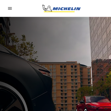
Go to page content
Go to page navigation