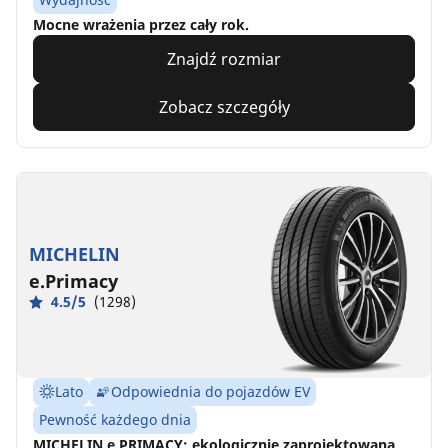
Mocne wrażenia przez cały rok.
Znajdź rozmiar
Zobacz szczegóły
MICHELIN
e.Primacy
4.5/5
(1298)
Lato
Odpowiednia do pojazdów EV
Pewność każdego dnia
MICHELIN e.PRIMACY: ekologicznie zaprojektowana