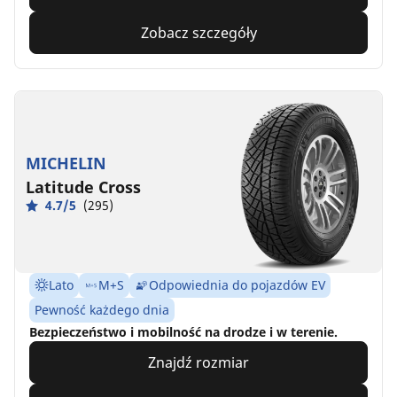
Zobacz szczegóły
MICHELIN
Latitude Cross
4.7/5
(295)
Lato
M+S
Odpowiednia do pojazdów EV
Pewność każdego dnia
Bezpieczeństwo i mobilność na drodze i w terenie.
Znajdź rozmiar