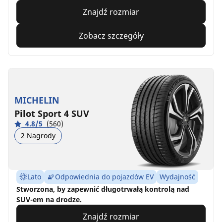
Znajdź rozmiar
Zobacz szczegóły
MICHELIN
Pilot Sport 4 SUV
4.8/5
(560)
2 Nagrody
Lato
Odpowiednia do pojazdów EV
Wydajność
Stworzona, by zapewnić długotrwałą kontrolą nad
SUV-em na drodze.
Znajdź rozmiar