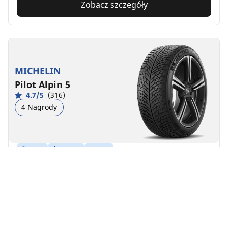
Zobacz szczegóły
MICHELIN
Pilot Alpin 5
4.7/5
(316)
4 Nagrody
Zima
3PMSF
M+S
Odpowiednia do pojazdów EV
Wydajność
Stworzone, by zapewnić długotrwałą kontrolę w
trudnych warunkach zimowych.
Znajdź rozmiar