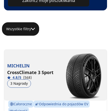
Zakończ moje poszukiwania
Wszystkie filtry
MICHELIN
CrossClimate 3 Sport
4.8/5
(568)
3 Nagrody
Całoroczne
Odpowiednia do pojazdów EV
Wydajność