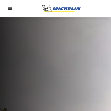
Go to page content
Go to page navigation