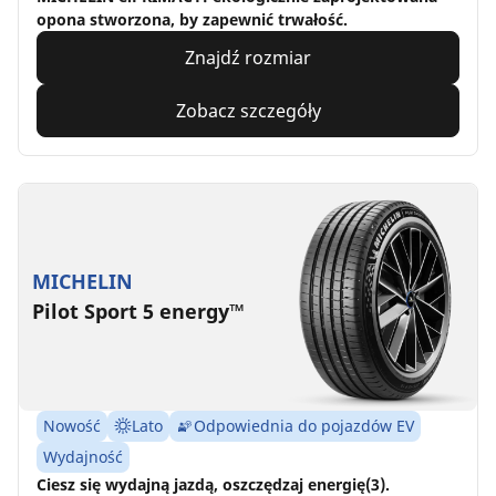
opona stworzona, by zapewnić trwałość.
Znajdź rozmiar
Zobacz szczegóły
MICHELIN
Pilot Sport 5 energy™
Nowość
Lato
Odpowiednia do pojazdów EV
Wydajność
Ciesz się wydajną jazdą, oszczędzaj energię(3).