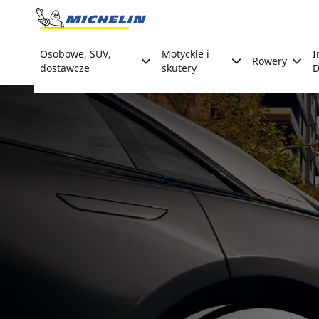
Go to page content
Go to page navigation
Osobowe, SUV,
Motyckle i
I
Rowery
dostawcze
skutery
D