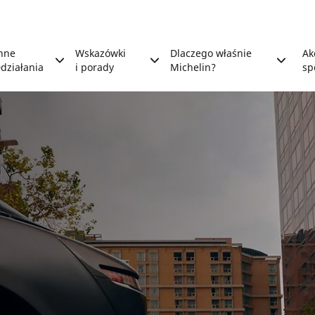
nne
Wskazówki
Dlaczego właśnie
Ak
działania
i porady
Michelin?
sp