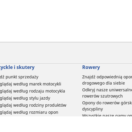
yckle i skutery
Rowery
dź punkt sprzedaży
Znajdź odpowiednią opo
drogowego dla siebie
glądaj według marek motocykli
Odkryj nasze uniwersaln
glądaj według rodzaju motocykla
rowerów szutrowych
glądaj według stylu jazdy
Opony do rowerów górski
glądaj według rodziny produktów
dyscypliny
glądaj według rozmiaru opon
Wszystkie nasze gamy o
elektrycznych
Opony do roweru miejski