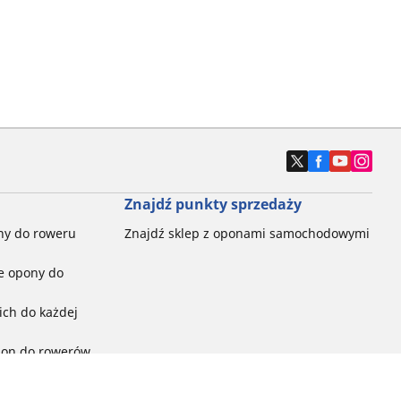
Znajdź punkty sprzedaży
ny do roweru
Znajdź sklep z oponami samochodowymi
e opony do
ch do każdej
pon do rowerów
ego: