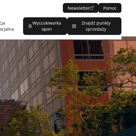
Newsletter
Pomoc
cja
Wyszukiwarka
Znajdź punkty
ecjalna
opon
sprzedaży