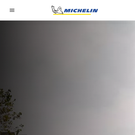
Go to page content
Go to page navigation