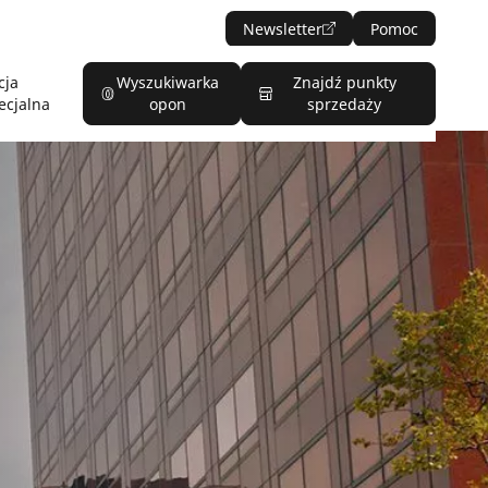
Newsletter
Pomoc
cja
Wyszukiwarka
Znajdź punkty
ecjalna
opon
sprzedaży