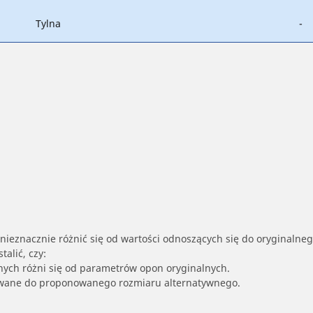
Tylna
-
nieznacznie różnić się od wartości odnoszących się do oryginalne
alić, czy:
nych różni się od parametrów opon oryginalnych.
owane do proponowanego rozmiaru alternatywnego.