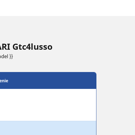
RI Gtc4lusso
del }}
enie