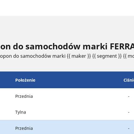
opon do samochodów marki FERRA
 opon do samochodów marki {{ maker }} {{ segment }} {{ mo
Położenie
Ciśni
Przednia
-
Tylna
-
Przednia
-