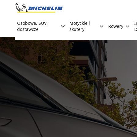
Go to page content
Go to page navigation
Osobowe, SUV,
Motyckle i
I
Rowery
dostawcze
skutery
D