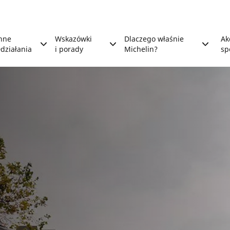
nne
Wskazówki
Dlaczego właśnie
Ak
działania
i porady
Michelin?
sp