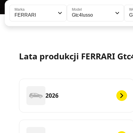
Marka
Model
We
FERRARI
Gtc4lusso
G
Lata produkcji FERRARI Gtc
2026