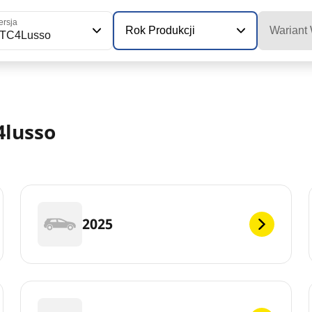
rsja
Rok Produkcji
Wariant
TC4Lusso
4lusso
2025